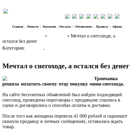
Главная
|
Новости
|
Вакансии
|
Реклама
|
Объявления
|
Правила
|
Афиша
Наш Регион Троицк
»
Новости
» Мечтал о снегоходе, а
остался без денег
Категория:
Новости
,
ЧП
Мечтал о снегоходе, а остался без денег
Троичанка
решила оплатить своему отцу покупку мини-снегохода.
На сайте бесплатных объявлений был найден подходящий
снегоход, проведены переговоры с продавцом: сошлись в
сцене и договорились о способах оплаты и доставки.
После того как женщина перевела 41 000 рублей и скриншот
скинула продавцу в личных сообщениях, оставалась ждать
товар.