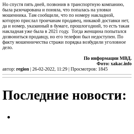
Но спустя пять дней, позвонив в транспортную компанию,
была разочарована и поняла, что попалась на уловки
мошенника. Там сообщили, что по номеру накладной,
которую прислал троичанам продавец, никакой доставки нет,
да и номер, указанный в бумаге, прошлогодний, то есть такая
накладная уже была в 2021 году. Тогда женщина попытался
дозвониться продавцу, но его телефон был недоступен. По
факту мошенничества стражи порядка возбудили уголовное
дело.
По информации МВД.
Фото: xakac.info
автор:
region
| 26-02-2022, 11:29 | Просмотров: 1845
Последние новости:
Легкий заработок в интернете:
20 подростков отправились под