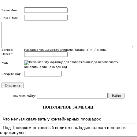
Ваше Имя:
Ваш E-Mail:
Вопрос:
Название улицы между улицами "Гагарина" и "Ленина"
Ответ:
*
Код:
обновить, если не виден код
Введите код:
Поиск по сайту:
ПОПУЛЯРНОЕ ЗА МЕСЯЦ:
Что нельзя сваливать у контейнерных площадок
Под Троицком нетрезвый водитель «Лады» съехал в кювет и
опрокинулся