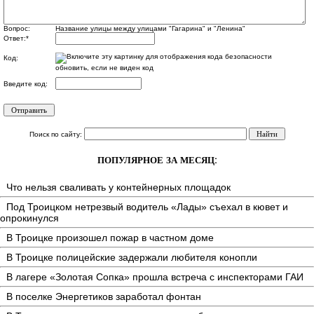
Вопрос:
Название улицы между улицами "Гагарина" и "Ленина"
Ответ:
*
Код:
обновить, если не виден код
Введите код:
Поиск по сайту:
ПОПУЛЯРНОЕ ЗА МЕСЯЦ:
Что нельзя сваливать у контейнерных площадок
Под Троицком нетрезвый водитель «Лады» съехал в кювет и
опрокинулся
В Троицке произошел пожар в частном доме
В Троицке полицейские задержали любителя конопли
В лагере «Золотая Сопка» прошла встреча с инспекторами ГАИ
В поселке Энергетиков заработал фонтан