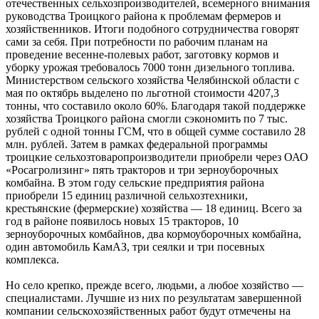
отечественных сельхозпроизводителей, всемерного внимания
руководства Троицкого района к проблемам фермеров и
хозяйственников. Итоги подобного сотрудничества говорят
сами за себя. При потребности по рабочим планам на
проведение весенне-полевых работ, заготовку кормов и
уборку урожая требовалось 7000 тонн дизельного топлива.
Министерством сельского хозяйства Челябинской области с
мая по октябрь выделено по льготной стоимости 4207,3
тонны, что составило около 60%. Благодаря такой поддержке
хозяйства Троицкого района смогли сэкономить по 7 тыс.
рублей с одной тонны ГСМ, что в общей сумме составило 28
млн. рублей. Затем в рамках федеральной программы
троицкие сельхозтоваропроизводители приобрели через ОАО
«Росагролизинг» пять тракторов и три зерноуборочных
комбайна. В этом году сельские предприятия района
приобрели 15 единиц различной сельхозтехники,
крестьянские (фермерские) хозяйства — 18 единиц. Всего за
год в районе появилось новых 15 тракторов, 10
зерноуборочных комбайнов, два кормоуборочных комбайна,
один автомобиль КамАЗ, три сеялки и три посевных
комплекса.
Но село крепко, прежде всего, людьми, а любое хозяйство —
специалистами. Лучшие из них по результатам завершенной
компании сельскохозяйственных работ будут отмечены на