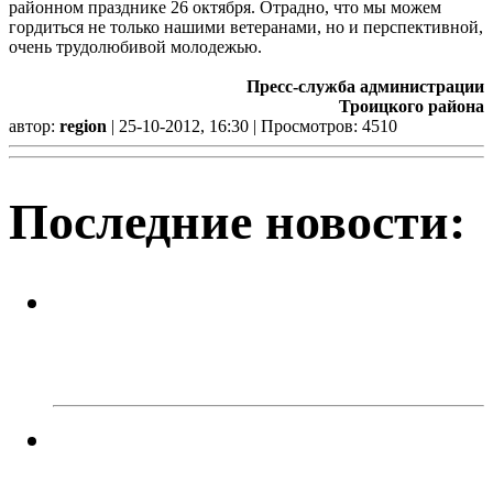
районном празднике 26 октября. Отрадно, что мы можем
гордиться не только нашими ветеранами, но и перспективной,
очень трудолюбивой молодежью.
Пресс-служба администрации
Троицкого района
автор:
region
| 25-10-2012, 16:30 | Просмотров: 4510
Последние новости:
Легкий заработок в интернете:
20 подростков отправились под
суд за дроппинг
Кто должен разбираться с
кабанчиком в контейнере?