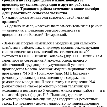
урожая и по текущим делам в животноводстве,
производству сельхозпродукции и другим работам,
крестьяне Троицкого района отмечают в конце октября
День работников сельского хозяйства.
С какими показателями они встречают свой главный
праздник?
- Сделано немало, - рассказывает заместитель главы района
— начальник управления сельского хозяйства и
продовольствия Василий Писаревский.
- Заметный прорыв наметился в модернизации сельского
хозяйства в районе. Так, к примеру, прошла реконструкция
животноводческих помещений вместимостью на 400
скотомест в ООО «Нижняя Санарка» (дир. Н.С. Питин). Там
смонтирован современный молокопровод, намного
облегчивший труд доярок и улучшивший условия
производства молока. Большая модернизационная работа
проведена в ФГУП «Троицкое» (дир. М.Н. Ерзелеев):
реконструированы два помещения для содержания
ремонтного молодняка. Плюс к этому и в отделении №4
(Белоключевка) также реконструирован телятник для
молодняка в возрасте до 6 месяцев. Аналогичная работа — и в
колхозе «Карсы» (предс. Н.З. Пышкин), где тоже
реконструировано помещение для содержания ремонтных
телок. По прежнему держит лидерство по инновационным