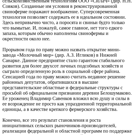
сельскохозяйственным технологиям ООО «СиЛаЧ» (дир. Н.Н.
Совков). Созданные им условия в реконструированной
свиноферме поражают воображение. Суперсовременная
технология позволяет содержать ее в идеальном состоянии.
Здесь непривычно чисто, а поросята и свиньи будто только
что вымытые. И, пожалуй, самое главное, нет того едкого
запаха, которым обычно наполнены свинофермы и
окрестности около нее.
Прорывом года по праву можно назвать открытие мини-
завода «Молочный мир» (дир. А.З. Игликов) в Нижней
Санарке. Данное предприятие стало гарантом стабильного
развития для более двухсот личных подсобных хозяйств и
сыграло определенную роль в социальной сфере района.
Сенсацией года по праву можно считать недавнее решение
районных депутатов, обратившихся в высшие
представительские областные и федеральные структуры с
просьбой об официальном признании деревни Белошумаково.
Ее уроженец Владимир Савенков вложил всю душу и силы в
ее возрождение не просто как упраздненной территориальной
единицы, а в качестве крепкого фермерского хозяйства.
Конечно, все это результат становления и роста
инициативных сельских рыночников-производителей,
реализации федеральной и областной программ по поддержке