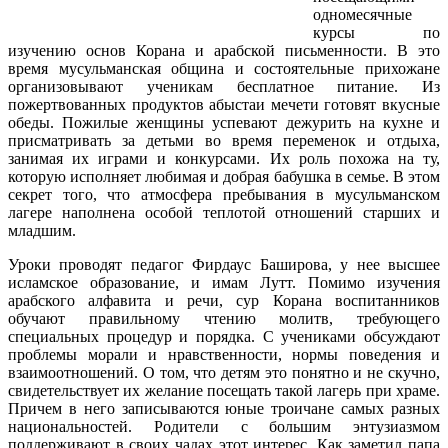
одномесячные
курсы по
изучению основ Корана и арабской письменности. В это
время мусульманская община и состоятельные прихожане
организовывают ученикам бесплатное питание. Из
пожертвованных продуктов абыстаи мечети готовят вкусные
обеды. Пожилые женщины успевают дежурить на кухне и
присматривать за детьми во время переменок и отдыха,
занимая их играми и конкурсами. Их роль похожа на ту,
которую исполняет любимая и добрая бабушка в семье. В этом
секрет того, что атмосфера пребывания в мусульманском
лагере наполнена особой теплотой отношений старших и
младшим.
Уроки проводят педагог Фирдаус Баширова, у нее высшее
исламское образование, и имам Лутт. Помимо изучения
арабского алфавита и речи, сур Корана воспитанников
обучают правильному чтению молитв, требующего
специальных процедур и порядка. С учениками обсуждают
проблемы морали и нравственности, нормы поведения и
взаимоотношений. О том, что детям это понятно и не скучно,
свидетельствует их желание посещать такой лагерь при храме.
Причем в него записываются юные троичане самых разных
национальностей. Родители с большим энтузиазмом
поддерживают в своих чадах этот интерес. Как заметил папа