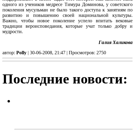
одного из учеников медресе Тимура Доминова, у советского
поколения мусульман не было такого доступа к занятиям по
развитию и повышению своей национальной культуры.
Важно, чтобы новое поколение успело впитать вековые
традиции вероисповедания, которые учат только добру и
мудрости.
Галия Халикова
автор:
Polly
| 30-06-2008, 21:47 | Просмотров: 2750
Последние новости:
Успейте поймать летнее
настроение! Приходите в кафе
«Каспий»!