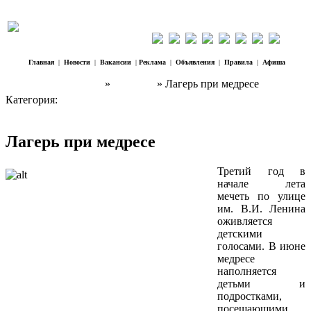
Главная
|
Новости
|
Вакансии
|
Реклама
|
Объявления
|
Правила
|
Афиша
Наш Регион Троицк
»
Новости
» Лагерь при медресе
Категория:
Новости
Лагерь при медресе
Третий год в
начале лета
мечеть по улице
им. В.И. Ленина
оживляется
детскими
голосами. В июне
медресе
наполняется
детьми и
подростками,
посещающими