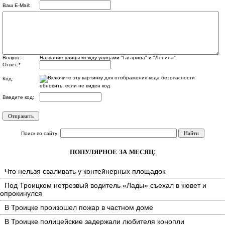
Ваш E-Mail:
Вопрос:
Название улицы между улицами "Гагарина" и "Ленина"
Ответ:
*
Код:
обновить, если не виден код
Введите код:
Поиск по сайту:
ПОПУЛЯРНОЕ ЗА МЕСЯЦ:
Что нельзя сваливать у контейнерных площадок
Под Троицком нетрезвый водитель «Лады» съехал в кювет и
опрокинулся
В Троицке произошел пожар в частном доме
В Троицке полицейские задержали любителя конопли