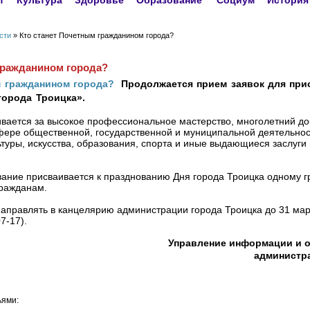
т
Культура
Здоровье
Образование
Социум
История
сти
» Кто станет Почетным гражданином города?
гражданином города?
Продолжается прием заявок для при
города Троицка».
вается за высокое профессиональное мастерство, многолетний до
фере общественной, государственной и муниципальной деятельнос
льтуры, искусства, образования, спорта и иные выдающиеся заслуги
вание присваивается к празднованию Дня города Троицка одному г
ражданам.
правлять в канцелярию администрации города Троицка до 31 март
7‑17).
Управление информации и 
администр
ьями: