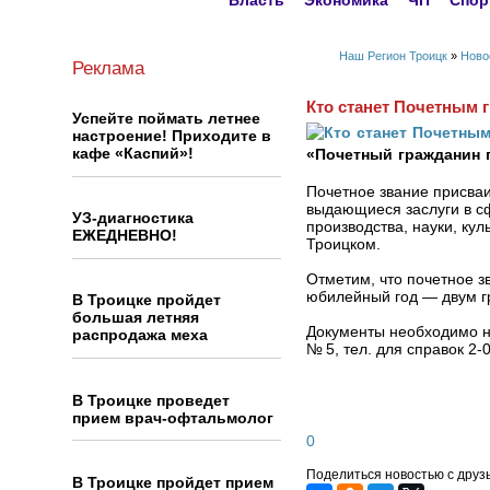
Власть
Экономика
ЧП
Спор
Наш Регион Троицк
»
Ново
Реклама
Кто станет Почетным 
Успейте поймать летнее
настроение! Приходите в
кафе «Каспий»!
«Почетный гражданин 
Почетное звание присваи
выдающиеся заслуги в с
УЗ-диагностика
производства, науки, ку
ЕЖЕДНЕВНО!
Троицком.
Отметим, что почетное з
юбилейный год — двум г
В Троицке пройдет
большая летняя
Документы необходимо на
распродажа меха
№ 5, тел. для справок 2‑0
В Троицке проведет
прием врач-офтальмолог
0
Поделиться новостью с друз
В Троицке пройдет прием