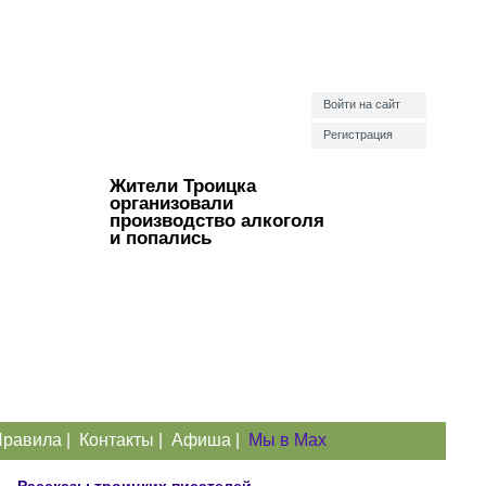
Войти на сайт
Регистрация
Жители Троицка
организовали
производство алкоголя
и попались
равила
|
Контакты
|
Афиша
|
Мы в Max