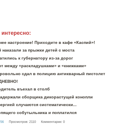
 интересно:
нее настроение! Приходите в кафе «Каспий»!
 наказали за прыжки детей с моста
тились к губернатору из-за дорог
 между «раскладушками» и «книжками»
ровольно сдал в полицию антикварный пистолет
ЕДНЕВНО!
одитель въехал в столб
задержали сборщика дикорастущей конопли
ергией случаются систематически...
спящего собутыльника и поплатился
:56
Просмотров: 2110
Комментарии: 0