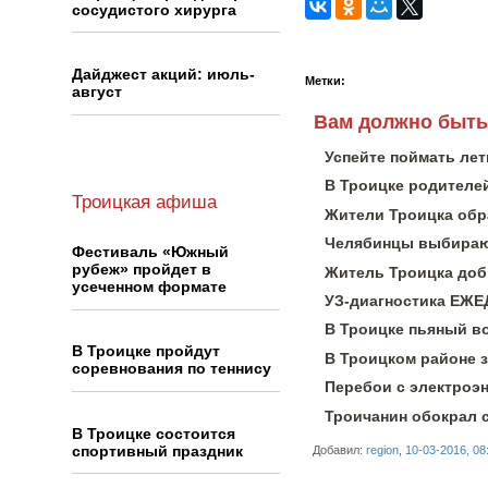
сосудистого хирурга
Дайджест акций: июль-
Метки:
август
Вам должно быть
Успейте поймать лет
В Троицке родителей
Троицкая афиша
Жители Троицка обра
Челябинцы выбирают
Фестиваль «Южный
рубеж» пройдет в
Житель Троицка доб
усеченном формате
УЗ-диагностика ЕЖ
В Троицке пьяный в
В Троицке пройдут
В Троицком районе 
соревнования по теннису
Перебои с электроэн
Троичанин обокрал 
В Троицке состоится
спортивный праздник
Добавил:
region
,
10-03-2016, 08