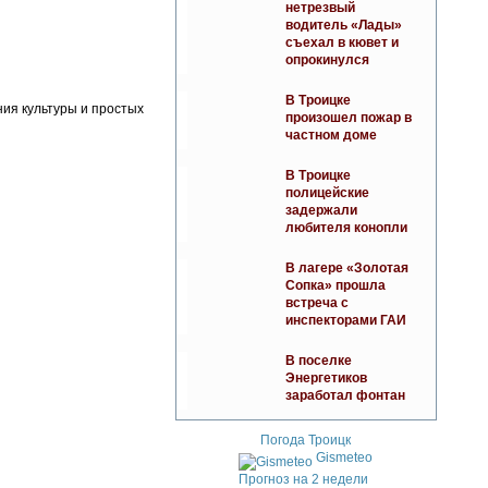
нетрезвый
водитель «Лады»
съехал в кювет и
опрокинулся
В Троицке
ния культуры и простых
произошел пожар в
частном доме
В Троицке
полицейские
задержали
любителя конопли
В лагере «Золотая
Сопка» прошла
встреча с
инспекторами ГАИ
В поселке
Энергетиков
заработал фонтан
Погода Троицк
Gismeteo
Прогноз на 2 недели