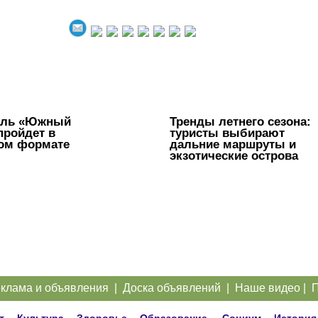
аль «Южный
Тренды летнего сезона:
пройдет в
туристы выбирают
ом формате
дальние маршруты и
экзотические острова
клама и объявления
|
Доска объявлений
|
Наше видео
|
П