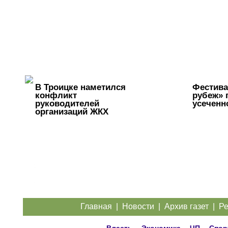
В Троицке наметился
Фестив
конфликт
рубеж» 
руководителей
усеченн
организаций ЖКХ
Перебои с
электроэнергией
случаются
систематически...
Главная
|
Новости
|
Архив газет
|
Ре