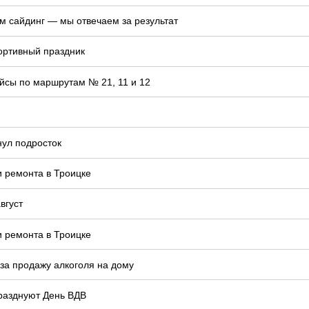
м сайдинг — мы отвечаем за результат
ортивный праздник
йсы по маршрутам № 21, 11 и 12
нул подросток
и ремонта в Троицке
вгуст
и ремонта в Троицке
 за продажу алкоголя на дому
празднуют День ВДВ