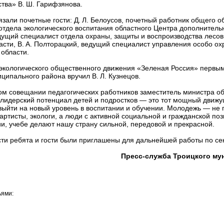
ства» В. Ш. Гарифзянова.
зали почетные гости: Д. Л. Белоусов, почетный работник общего об
отдела экологического воспитания областного Центра дополнитель
ведущий специалист отдела охраны, защиты и воспроизводства лесо
асти, В. А. Полторацкий, ведущий специалист управления особо 
области.
экологического общественного движения «Зеленая Россия» первы
ципального района вручил В. Л. Кузнецов.
ом совещании педагогических работников заместитель министра об
 лидерский потенциал детей и подростков — это тот мощный движ
ыйти на новый уровень в воспитании и обучении. Молодежь — не 
 артисты, экологи, а люди с активной социальной и гражданской по
и, учебе делают нашу страну сильной, передовой и прекрасной.
ти ребята и гости были приглашены для дальнейшей работы по се
Пресс-служба Троицкого му
ьями: