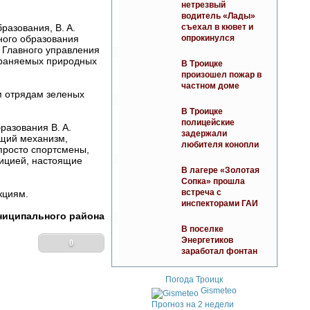
нетрезвый
водитель «Лады»
съехал в кювет и
разования, В. А.
опрокинулся
ного образования
в Главного управления
охраняемых природных
В Троицке
произошел пожар в
частном доме
м отрядам зеленых
В Троицке
полицейские
разования В. А.
задержали
ущий механизм,
любителя конопли
просто спортсмены,
зицией, настоящие
В лагере «Золотая
Сопка» прошла
встреча с
кциям.
инспекторами ГАИ
ниципального района
В поселке
Энергетиков
0
заработал фонтан
Погода Троицк
Gismeteo
Прогноз на 2 недели