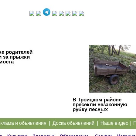
ке родителей
и за прыжки
 моста
В Троицком районе
пресекли незаконную
рубку лесных
насаждений
клама и объявления
|
Доска объявлений
|
Наше видео
|
П