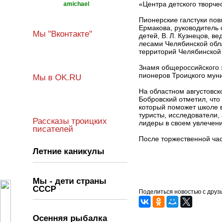
«Центра детского творче
amichael
Пионерские галстуки повя
Ермакова, руководитель 
Мы "Вконтакте"
детей, В. Л. Кузнецов, 
лесами Челябинской обл
территорий Челябинской 
Знамя общероссийского 
пионеров Троицкого муни
Мы в OK.RU
На областном августовск
Бобровский отметил, что
который поможет школе в
туристы, исследователи,
Рассказы троицких
лидеры в своем увлечени
писателей
После торжественной час
Летние каникулы
Мы - дети страны
СССР
Поделиться новостью с друз
Осенняя рыбалка