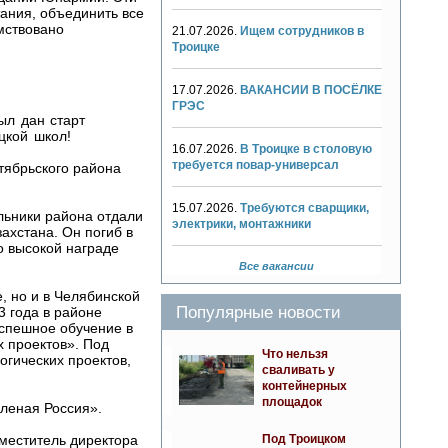
ания, объединить все
мствовано
21.07.2026.
Ищем сотрудников в
Троицке
17.07.2026.
ВАКАНСИИ В ПОСЁЛКЕ
ГРЭС
ыл дан старт
цкой школ!
16.07.2026.
В Троицке в столовую
требуется повар-универсал
тябрьского района
15.07.2026.
Требуются сварщики,
льники района отдали
электрики, монтажники
ахстана. Он погиб в
о высокой награде
Все вакансии
, но и в Челябинской
Популярные новости
 года в районе
успешное обучение в
 проектов». Под
Что нельзя
огических проектов,
сваливать у
контейнерных
площадок
леная Россия».
Под Троицком
меститель директора