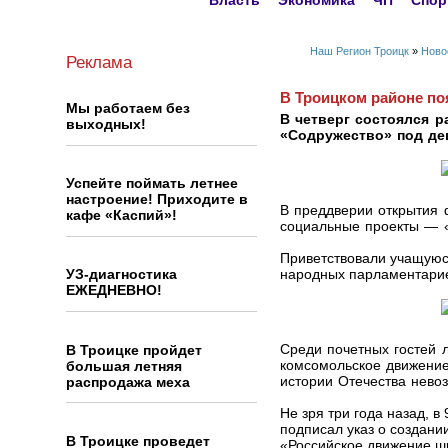
Власть
Экономика
ЧП
Спор
Наш Регион Троицк
»
Ново
Реклама
В Троицком районе п
Мы работаем без
В четверг состоялся 
выходных!
«Содружество» под дев
Успейте поймать летнее
настроение! Приходите в
В преддверии открытия 
кафе «Каспий»!
социальные проекты — «
Приветствовали учащуюс
УЗ-диагностика
народных парламентарие
ЕЖЕДНЕВНО!
В Троицке пройдет
Среди почетных гостей 
большая летняя
комсомольское движение
распродажа меха
истории Отечества нево
Не зря три года назад, 
подписал указ о создан
В Троицке проведет
«Российское движение ш