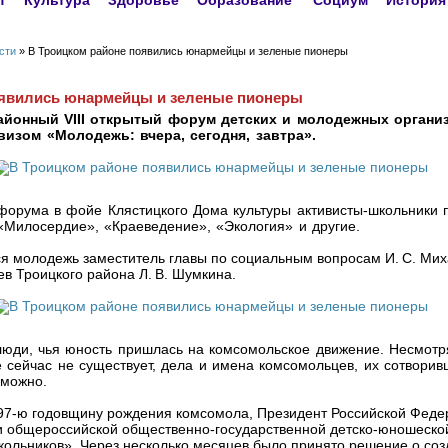
т
Культура
Здоровье
Образование
Социум
История
сти
» В Троицком районе появились юнармейцы и зеленые пионеры
оявились юнармейцы и зеленые пионеры
районный VIII открытый форум детских и молодежных органи
изом «Молодежь: вчера, сегодня, завтра».
форума в фойе Клястицкого Дома культуры активисты-школьники 
Милосердие», «Краеведение», «Экология» и другие.
я молодежь заместитель главы по социальным вопросам И. С. Мих
в Троицкого района Л. В. Шумкина.
люди, чья юность пришлась на комсомольское движение. Несмотря
 сейчас не существует, дела и имена комсомольцев, их сотворивш
зможно.
в 97‑ю годовщину рождения комсомола, Президент Российской Фед
ии общероссийской общественно-государственной детско-юношеско
кольников». Через несколько месяцев было принято решение о со