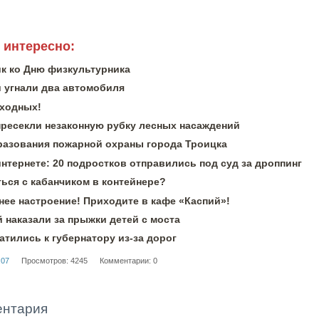
 интересно:
к ко Дню физкультурника
и угнали два автомобиля
ходных!
пресекли незаконную рубку лесных насаждений
бразования пожарной охраны города Троицка
интернете: 20 подростков отправились под суд за дроппинг
ься с кабанчиком в контейнере?
нее настроение! Приходите в кафе «Каспий»!
 наказали за прыжки детей с моста
тились к губернатору из-за дорог
:07
Просмотров: 4245
Комментарии: 0
ентария