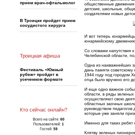
прием врач-офтальмолог
общественные движения 
детские, школьные, обще
создателями новых детс
В Троицке пройдет прием
сосудистого хирурга
И вот теперь юнармейцы
юнармейскому движению
Со словами напутствия к
Троицкая афиша
Челябинской области, пол
Одна из наиважнейших з
Фестиваль «Южный
дань памяти советскому 
рубеж» пройдет в
1944 году под городом Х
усеченном формате
отца было вручено его д
И еще одно важное собы
области, в ряды зеленых
осуществляют свою деяте
областных заочных школ
руководством педагогов 
Кто сейчас онлайн?
которые уже заняли приз
Всего на сайте:
60
Именно для таких ребят 
Пользователей:
1
Гостей:
59
Клятву зеленых пионеров