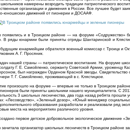
школьников намерены возродить традиции патриотического воспит
ственные организации и движения в России. Все лучшее будет заи
ко-юношеских движений от пионерии и ДОСААФ.
 появились и в Троицком районе — на форуме «Содружество» б
. В ряды юнармии были приняты отряды Шантаринской и Клясти
 будущим юнармейцам обратился военный комиссар г. Троицк и Ок
ковник А. Г. Просяник.
адач нашей страны — патриотическое воспитание. На форуме шко
солдату Г. Е. Самойленко, сержанту Советской Армии, уроженцу Каз
ерсоном, был награжден Орденом Красной звезды. Свидетельство 
очери Т. Г. Самойленко, проживающей в с. Клястицкое.
тие произошло на форуме — впервые не только в Троицком районе
 пионеров были приняты школьники нашего муниципалитета. С 2013
льность 3 школьных лесничества, два года назад ребята прошли 
ах: «Лесоводство», «Зеленый дозор», «Юный менеджер социальных
дополнительного образования разработали и реализовали ряд экол
овые места на мероприятиях различного уровня.
создано первое детское добровольное экологическое движение «Зе
 зачитала организатор школьных лесничеств в Троицком районе за