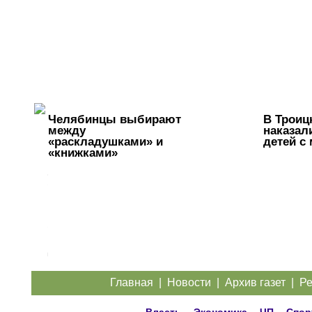
Челябинцы выбирают
В Троиц
между
наказал
«раскладушками» и
детей с
«книжками»
Легкий
заработок в
интернете:
20
подростков
отправились
под суд за
дроппинг
Главная
|
Новости
|
Архив газет
|
Ре