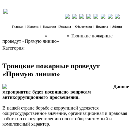
Главная
|
Новости
|
Вакансии
|
Реклама
|
Объявления
|
Правила
|
Афиша
Наш Регион Троицк
»
Новости
» Троицкие пожарные
проведут «Прямую линию»
Категория:
Новости
,
ЧП
Троицкие пожарные проведут
«Прямую линию»
Данное
мероприятие будет посвящено вопросам
антикоррупционного просвещения.
В нашей стране борьбе с коррупцией уделяется
общегосударственное значение, организационная и правовая
работа по ее осуществлению носит общесистемный и
комплексный характер.