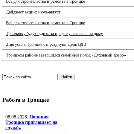
Всё для строительства и ремонта в Троицке
Дайджест акций: июль-август
Всё для строительства и ремонта в Троицке
Троичанку будут судить за продажу алкоголя на дому
2 августа в Троицке отпразднуют День ВДВ
Троицком районе завершился семейный поход «Духовный дозор»
Работа в Троицке
08.08.2026.
Полиция
Троицка приглашает на
службу.