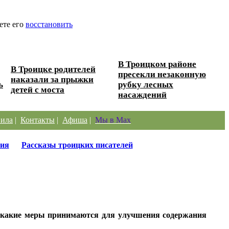
ете его
восстановить
В Троицком районе
В Троицке родителей
пресекли незаконную
наказали за прыжки
ь
рубку лесных
детей с моста
насаждений
ила
|
Контакты
|
Афиша
|
Мы в Max
ия
Рассказы троицких писателей
, какие меры принимаются для улучшения содержания