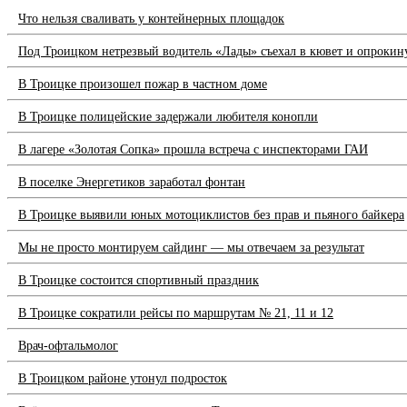
Что нельзя сваливать у контейнерных площадок
Под Троицком нетрезвый водитель «Лады» съехал в кювет и опрокин
В Троицке произошел пожар в частном доме
В Троицке полицейские задержали любителя конопли
В лагере «Золотая Сопка» прошла встреча с инспекторами ГАИ
В поселке Энергетиков заработал фонтан
В Троицке выявили юных мотоциклистов без прав и пьяного байкера
Мы не просто монтируем сайдинг — мы отвечаем за результат
В Троицке состоится спортивный праздник
В Троицке сократили рейсы по маршрутам № 21, 11 и 12
Врач-офтальмолог
В Троицком районе утонул подросток