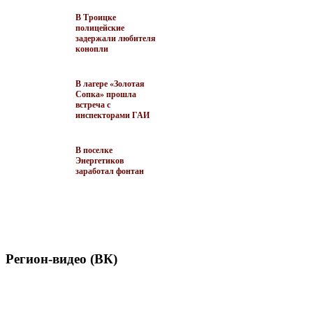
В Троицке
полицейские
задержали любителя
конопли
В лагере «Золотая
Сопка» прошла
встреча с
инспекторами ГАИ
В поселке
Энергетиков
заработал фонтан
Регион-видео (ВК)