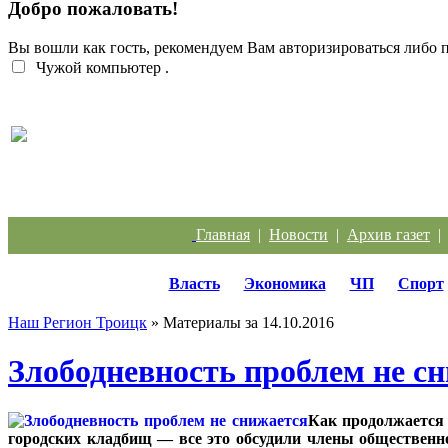
Добро пожаловать!
Вы вошли как гость, рекомендуем Вам авторизироваться либо
Чужой компьютер
.
Кто должен разбираться с кабанчиком в контейн
Главная
|
Новости
|
Архив газет
Власть
Экономика
ЧП
Спорт
Наш Регион Троицк
» Материалы за 14.10.2016
Злободневность проблем не с
Как продолжается
городских кладбищ — все это обсудили члены общественно