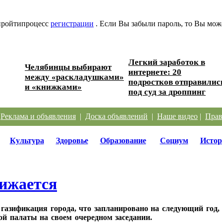
 пройтипроцесс
регистрации
. Если Вы забыли пароль, то Вы мож
Легкий заработок в
Челябинцы выбирают
интернете: 20
ере?
между «раскладушками»
подростков отправилис
и «книжками»
под суд за дроппинг
|
Реклама и объявления
|
Доска объявлений
|
Наше видео
|
Прав
Культура
Здоровье
Образование
Социум
Истор
нижается
 газификация города, что запланировано на следующий год
й палаты на своем очередном заседании.