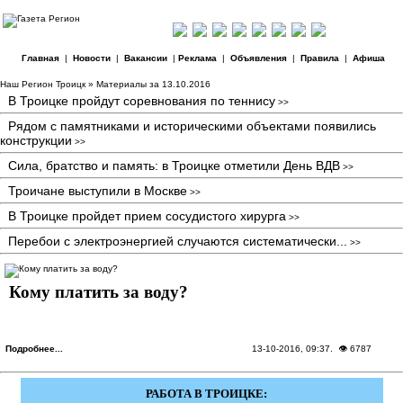
Главная
|
Новости
|
Вакансии
|
Реклама
|
Объявления
|
Правила
|
Афиша
Наш Регион Троицк
» Материалы за 13.10.2016
В Троицке пройдут соревнования по теннису
>>
Рядом с памятниками и историческими объектами появились
конструкции
>>
Сила, братство и память: в Троицке отметили День ВДВ
>>
Троичане выступили в Москве
>>
В Троицке пройдет прием сосудистого хирурга
>>
Перебои с электроэнергией случаются систематически...
>>
Кому платить за воду?
Подробнее...
13-10-2016, 09:37
. 👁 6787
РАБОТА В ТРОИЦКЕ: