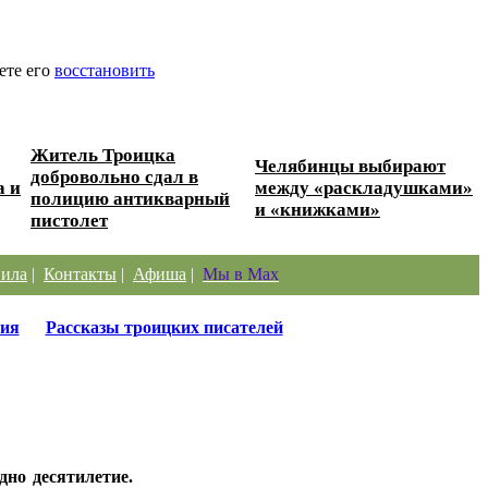
ете его
восстановить
Житель Троицка
Челябинцы выбирают
добровольно сдал в
а и
между «раскладушками»
полицию антикварный
и «книжками»
пистолет
ила
|
Контакты
|
Афиша
|
Мы в Max
ия
Рассказы троицких писателей
дно десятилетие.