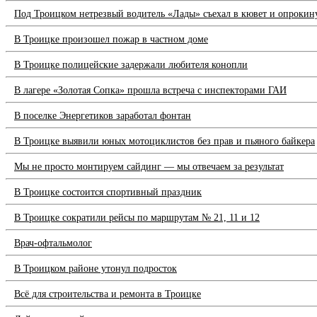
Под Троицком нетрезвый водитель «Лады» съехал в кювет и опрокин
В Троицке произошел пожар в частном доме
В Троицке полицейские задержали любителя конопли
В лагере «Золотая Сопка» прошла встреча с инспекторами ГАИ
В поселке Энергетиков заработал фонтан
В Троицке выявили юных мотоциклистов без прав и пьяного байкера
Мы не просто монтируем сайдинг — мы отвечаем за результат
В Троицке состоится спортивный праздник
В Троицке сократили рейсы по маршрутам № 21, 11 и 12
Врач-офтальмолог
В Троицком районе утонул подросток
Всё для строительства и ремонта в Троицке