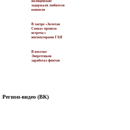
полицейские
задержали любителя
конопли
В лагере «Золотая
Сопка» прошла
встреча с
инспекторами ГАИ
В поселке
Энергетиков
заработал фонтан
Регион-видео (ВК)