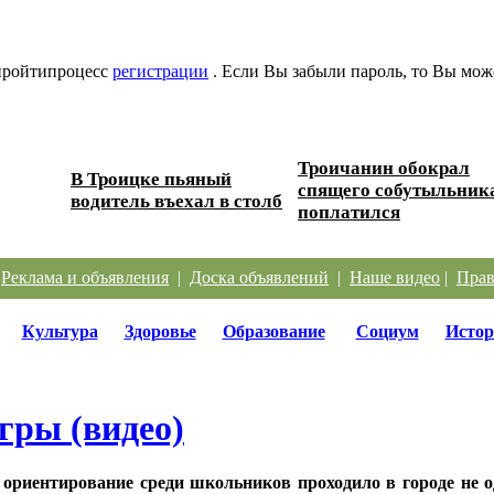
 пройтипроцесс
регистрации
. Если Вы забыли пароль, то Вы мож
Троичанин обокрал
В Троицке пьяный
 дорог
спящего собутыльник
водитель въехал в столб
поплатился
|
Реклама и объявления
|
Доска объявлений
|
Наше видео
|
Прав
Культура
Здоровье
Образование
Социум
Истор
гры (видео)
ориентирование среди школьников проходило в городе не о