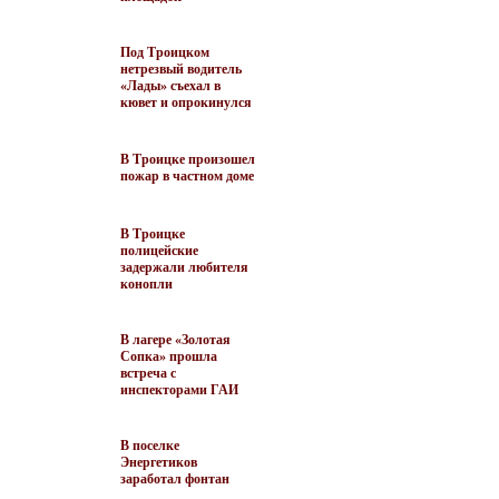
Под Троицком
нетрезвый водитель
«Лады» съехал в
кювет и опрокинулся
В Троицке произошел
пожар в частном доме
В Троицке
полицейские
задержали любителя
конопли
В лагере «Золотая
Сопка» прошла
встреча с
инспекторами ГАИ
В поселке
Энергетиков
заработал фонтан