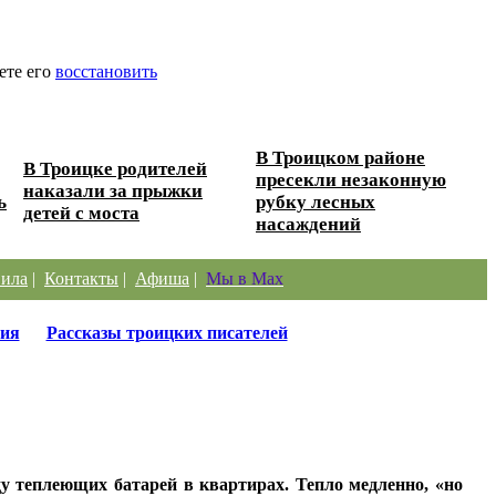
ете его
восстановить
В Троицком районе
В Троицке родителей
пресекли незаконную
наказали за прыжки
ь
рубку лесных
детей с моста
насаждений
ила
|
Контакты
|
Афиша
|
Мы в Max
ия
Рассказы троицких писателей
у теплеющих батарей в квартирах. Тепло медленно, «но