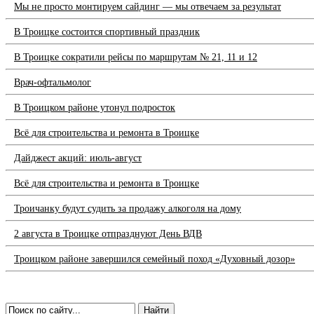
Мы не просто монтируем сайдинг — мы отвечаем за результат
В Троицке состоится спортивный праздник
В Троицке сократили рейсы по маршрутам № 21, 11 и 12
Врач-офтальмолог
В Троицком районе утонул подросток
Всё для строительства и ремонта в Троицке
Дайджест акций: июль-август
Всё для строительства и ремонта в Троицке
Троичанку будут судить за продажу алкоголя на дому
2 августа в Троицке отпразднуют День ВДВ
Троицком районе завершился семейный поход «Духовный дозор»