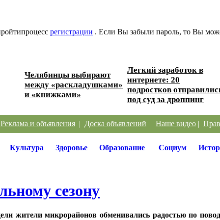
 пройтипроцесс
регистрации
. Если Вы забыли пароль, то Вы мож
Легкий заработок в
Челябинцы выбирают
интернете: 20
ере?
между «раскладушками»
подростков отправилис
и «книжками»
под суд за дроппинг
|
Реклама и объявления
|
Доска объявлений
|
Наше видео
|
Прав
Культура
Здоровье
Образование
Социум
Истор
ельному сезону
дели жители микрорайонов обменивались радостью по повод