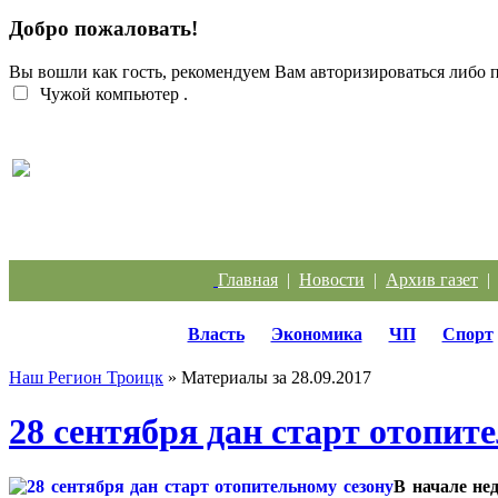
Добро пожаловать!
Вы вошли как гость, рекомендуем Вам авторизироваться либо
Чужой компьютер
.
Кто должен разбираться с кабанчиком в контейн
Главная
|
Новости
|
Архив газет
Власть
Экономика
ЧП
Спорт
Наш Регион Троицк
» Материалы за 28.09.2017
28 сентября дан старт отопит
В начале не