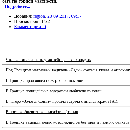
беге по горной местности.
Подробнее...
Добавил:
region
,
28-09-2017, 09:17
Просмотров: 3722
Комментарии: 0
Что нельзя сваливать у контейнерных площадок
Под Троицком нетрезвый водитель «Лады» съехал в кювет и опрокин
В Троицке произошел пожар в частном доме
В Троицке полицейские задержали любителя конопли
В лагере «Золотая Сопка» прошла встреча с инспекторами ГАИ
В поселке Энергетиков заработал фонтан
В Троицке выявили юных мотоциклистов без прав и пьяного байкера