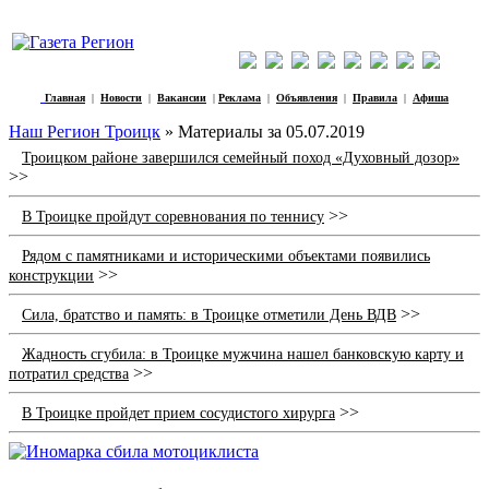
Главная
|
Новости
|
Вакансии
|
Реклама
|
Объявления
|
Правила
|
Афиша
Наш Регион Троицк
» Материалы за 05.07.2019
Троицком районе завершился семейный поход «Духовный дозор»
>>
>>
В Троицке пройдут соревнования по теннису
Рядом с памятниками и историческими объектами появились
>>
конструкции
>>
Сила, братство и память: в Троицке отметили День ВДВ
Жадность сгубила: в Троицке мужчина нашел банковскую карту и
>>
потратил средства
>>
В Троицке пройдет прием сосудистого хирурга