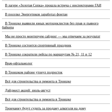
В лагере «Золотая Сопка» прошла встреча с инспекторами ГАИ
В поселке Энергетиков заработал фонтан
В Троицке выявили юных мотоциклистов без прав и пьяного
байкера
Мы не просто монтируем сайдинг — мы отвечаем за результат
В Троицке состоится спортивный праздник
В Троицке сократили рейсы по маршрутам № 21, 11 и 12
Врач-офтальмолог
В Троицком районе утонул подросток
Всё для строительства и ремонта в Троицке
Дайджест акций: июль-август
Всё для строительства и ремонта в Троицке
Троичанку будут судить за продажу алкоголя на дому