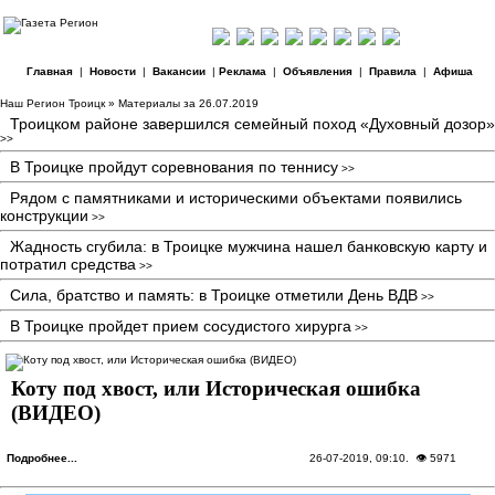
Главная
|
Новости
|
Вакансии
|
Реклама
|
Объявления
|
Правила
|
Афиша
Наш Регион Троицк
» Материалы за 26.07.2019
Троицком районе завершился семейный поход «Духовный дозор»
>>
В Троицке пройдут соревнования по теннису
>>
Рядом с памятниками и историческими объектами появились
конструкции
>>
Жадность сгубила: в Троицке мужчина нашел банковскую карту и
потратил средства
>>
Сила, братство и память: в Троицке отметили День ВДВ
>>
В Троицке пройдет прием сосудистого хирурга
>>
Коту под хвост, или Историческая ошибка
(ВИДЕО)
Подробнее...
26-07-2019, 09:10
. 👁 5971