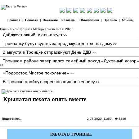
Главная
|
Новости
|
Вакансии
|
Реклама
|
Объявления
|
Правила
|
Афиша
Наш Регион Троицк
» Материалы за 02.08.2020
Дайджест акций: июль-август
>>
Троичанку будут судить за продажу алкоголя на дому
>>
2 августа в Троицке отпразднуют День ВДВ
>>
Троицком районе завершился семейный поход «Духовный дозор»
>>
«Подросток. Чистое поколение»
>>
В Троицке пройдут соревнования по теннису
>>
Крылатая пехота опять вместе
Подробнее...
2-08-2020, 11:59
. 👁 3846
РАБОТА В ТРОИЦКЕ: