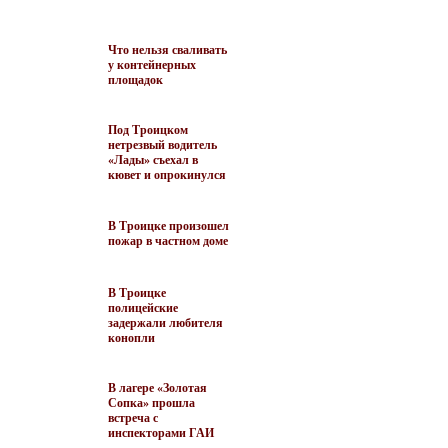
Что нельзя сваливать
у контейнерных
площадок
Под Троицком
нетрезвый водитель
«Лады» съехал в
кювет и опрокинулся
В Троицке произошел
пожар в частном доме
В Троицке
полицейские
задержали любителя
конопли
В лагере «Золотая
Сопка» прошла
встреча с
инспекторами ГАИ