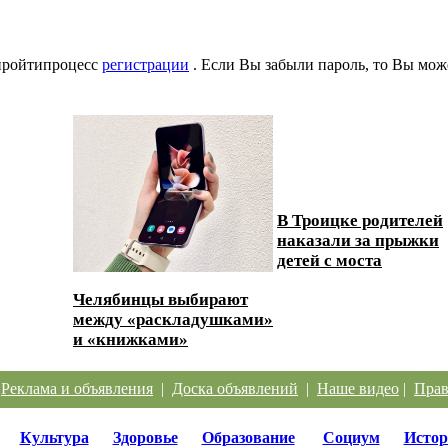
 пройтипроцесс
регистрации
. Если Вы забыли пароль, то Вы мож
В Троицке родителей
наказали за прыжки
детей с моста
Челябинцы выбирают
между «раскладушками»
и «книжками»
|
Реклама и объявления
|
Доска объявлений
|
Наше видео
|
Прав
Культура
Здоровье
Образование
Социум
Истор