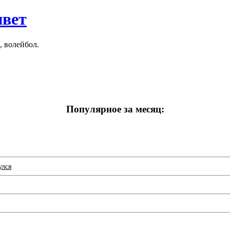
ивет
, волейбол.
Популярное за месяц:
улся