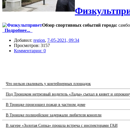
Физкультпр
Обзор спортивных событий города:
самбо
Подробнее...
Добавил:
region
,
7-05-2021, 09:34
Просмотров: 3157
Комментарии: 0
Что нельзя сваливать у контейнерных площадок
Под Троицком нетрезвый водитель «Лады» съехал в кювет и опрокин
В Троицке произошел пожар в частном доме
В Троицке полицейские задержали любителя конопли
В лагере «Золотая Сопка» прошла встреча с инспекторами ГАИ