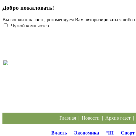
Добро пожаловать!
Вы вошли как гость, рекомендуем Вам авторизироваться либо
Чужой компьютер
.
Легкий заработок в интернете: 20 подростков
отправились под суд за дроппинг
Главная
|
Новости
|
Архив газет
Власть
Экономика
ЧП
Спорт