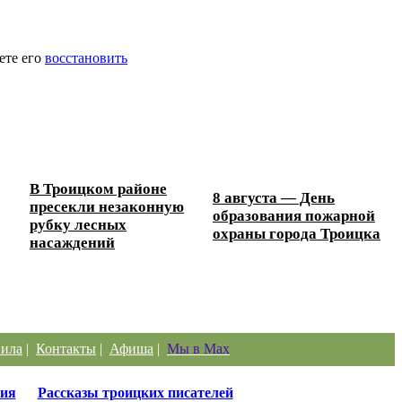
ете его
восстановить
В Троицком районе
8 августа — День
пресекли незаконную
образования пожарной
рубку лесных
охраны города Троицка
насаждений
ила
|
Контакты
|
Афиша
|
Мы в Max
ия
Рассказы троицких писателей