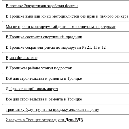
В поселке Энергетиков заработал фонтан
В Троицке выявили юных мотоциклистов без прав и пьяного байкера
Мы не просто монтируем сайдинг — мы отвечаем за результат
В Троицке состоится спортивный праздник
В Троицке сократили рейсы по маршрутам № 21, 11 и 12
Врач-офтальмолог
В Троицком районе утонул подросток
Всё для строительства и ремонта в Троицке
Дайджест акций: июль-август
Всё для строительства и ремонта в Троицке
Троичанку будут судить за продажу алкоголя на дому
2 августа в Троицке отпразднуют День ВДВ