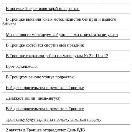
В поселке Энергетиков заработал фонтан
В Троицке выявили юных мотоциклистов без прав и пьяного
байкера
Мы не просто монтируем сайдинг — мы отвечаем за результат
В Троицке состоится спортивный праздник
В Троицке сократили рейсы по маршрутам № 21, 11 и 12
Врач-офтальмолог
В Троицком районе утонул подросток
Всё для строительства и ремонта в Троицке
Дайджест акций: июль-август
Всё для строительства и ремонта в Троицке
Троичанку будут судить за продажу алкоголя на дому
2 августа в Троицке отпразднуют День ВДВ