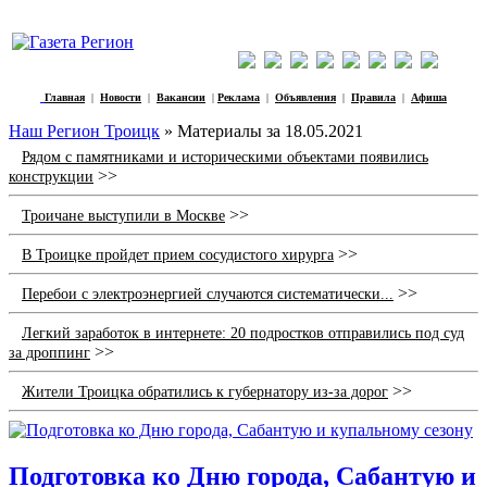
Главная
|
Новости
|
Вакансии
|
Реклама
|
Объявления
|
Правила
|
Афиша
Наш Регион Троицк
» Материалы за 18.05.2021
Рядом с памятниками и историческими объектами появились
>>
конструкции
>>
Троичане выступили в Москве
>>
В Троицке пройдет прием сосудистого хирурга
>>
Перебои с электроэнергией случаются систематически...
Легкий заработок в интернете: 20 подростков отправились под суд
>>
за дроппинг
>>
Жители Троицка обратились к губернатору из-за дорог
Подготовка ко Дню города, Сабантую и