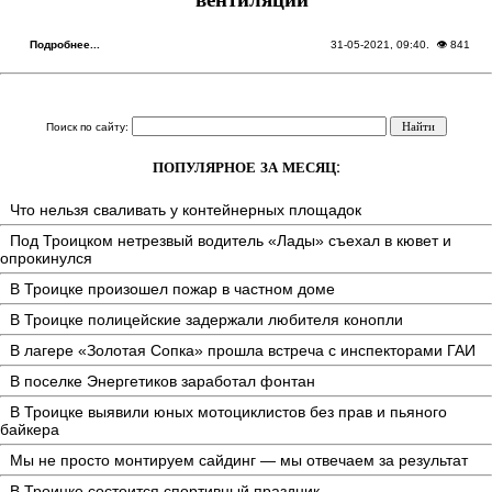
вентиляции
Подробнее...
31-05-2021, 09:40
. 👁 841
Поиск по сайту:
ПОПУЛЯРНОЕ ЗА МЕСЯЦ:
Что нельзя сваливать у контейнерных площадок
Под Троицком нетрезвый водитель «Лады» съехал в кювет и
опрокинулся
В Троицке произошел пожар в частном доме
В Троицке полицейские задержали любителя конопли
В лагере «Золотая Сопка» прошла встреча с инспекторами ГАИ
В поселке Энергетиков заработал фонтан
В Троицке выявили юных мотоциклистов без прав и пьяного
байкера
Мы не просто монтируем сайдинг — мы отвечаем за результат
В Троицке состоится спортивный праздник