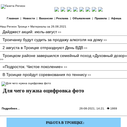
Главная
|
Новости
|
Вакансии
|
Реклама
|
Объявления
|
Правила
|
Афиша
Наш Регион Троицк
» Материалы за 26.08.2021
Дайджест акций: июль-август
>>
Троичанку будут судить за продажу алкоголя на дому
>>
2 августа в Троицке отпразднуют День ВДВ
>>
Троицком районе завершился семейный поход «Духовный дозор»
>>
«Подросток. Чистое поколение»
>>
В Троицке пройдут соревнования по теннису
>>
Для чего нужна оцифровка фото
Подробнее...
26-08-2021, 14:21
. 👁 1869
РАБОТА В ТРОИЦКЕ: