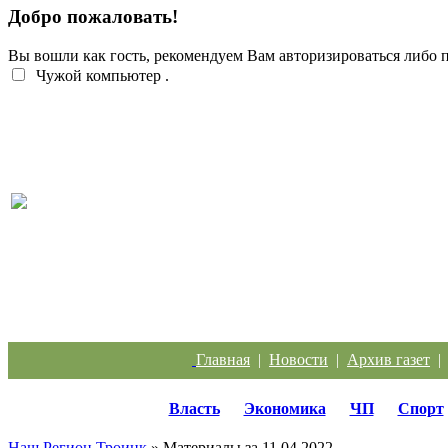
Добро пожаловать!
Вы вошли как гость, рекомендуем Вам авторизироваться либо
Чужой компьютер
.
Жители Троицка обратились к губернатору из-за
Главная
|
Новости
|
Архив газет
Власть
Экономика
ЧП
Спорт
Наш Регион Троицк
» Материалы за 11.04.2022