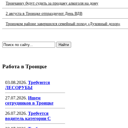
Троичанку будут судить за продажу алкоголя на дому
2 августа в Троицке отпразднуют День ВДВ
Троицком районе завершился семейный поход «Духовный дозор»
Работа в Троицке
03.08.2026.
Требуются
ЛЕСОРУБЫ
27.07.2026.
Ищем
сотрудников в Троицке
26.07.2026.
Требуется
водитель категории С