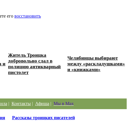
ете его
восстановить
Житель Троицка
Челябинцы выбирают
добровольно сдал в
а и
между «раскладушками»
полицию антикварный
и «книжками»
пистолет
ила
|
Контакты
|
Афиша
|
Мы в Max
ия
Рассказы троицких писателей