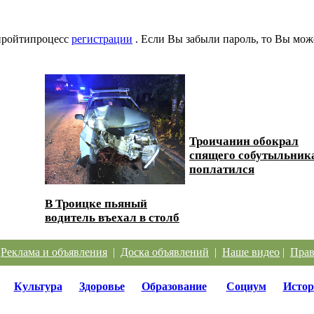
 пройтипроцесс
регистрации
. Если Вы забыли пароль, то Вы мож
Троичанин обокрал
 дорог
спящего собутыльник
поплатился
В Троицке пьяный
водитель въехал в столб
|
Реклама и объявления
|
Доска объявлений
|
Наше видео
|
Прав
Культура
Здоровье
Образование
Социум
Истор