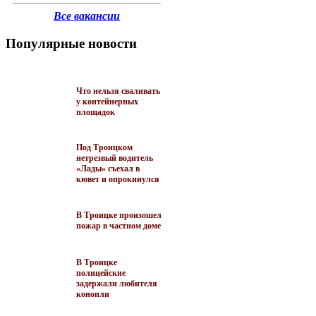
Все вакансии
Популярные новости
Что нельзя сваливать
у контейнерных
площадок
Под Троицком
нетрезвый водитель
«Лады» съехал в
кювет и опрокинулся
В Троицке произошел
пожар в частном доме
В Троицке
полицейские
задержали любителя
конопли