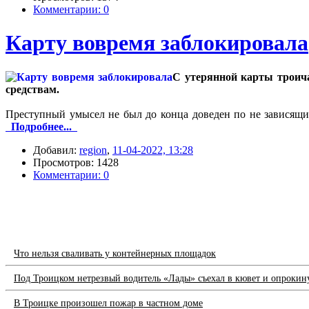
Комментарии: 0
Карту вовремя заблокировала
С утерянной карты троича
средствам.
Преступный умысел не был до конца доведен по не зависящ
Подробнее...
Добавил:
region
,
11-04-2022, 13:28
Просмотров: 1428
Комментарии: 0
Что нельзя сваливать у контейнерных площадок
Под Троицком нетрезвый водитель «Лады» съехал в кювет и опрокин
В Троицке произошел пожар в частном доме