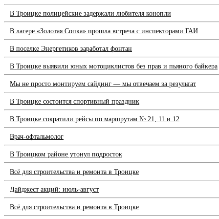
В Троицке полицейские задержали любителя конопли
В лагере «Золотая Сопка» прошла встреча с инспекторами ГАИ
В поселке Энергетиков заработал фонтан
В Троицке выявили юных мотоциклистов без прав и пьяного байкера
Мы не просто монтируем сайдинг — мы отвечаем за результат
В Троицке состоится спортивный праздник
В Троицке сократили рейсы по маршрутам № 21, 11 и 12
Врач-офтальмолог
В Троицком районе утонул подросток
Всё для строительства и ремонта в Троицке
Дайджест акций: июль-август
Всё для строительства и ремонта в Троицке