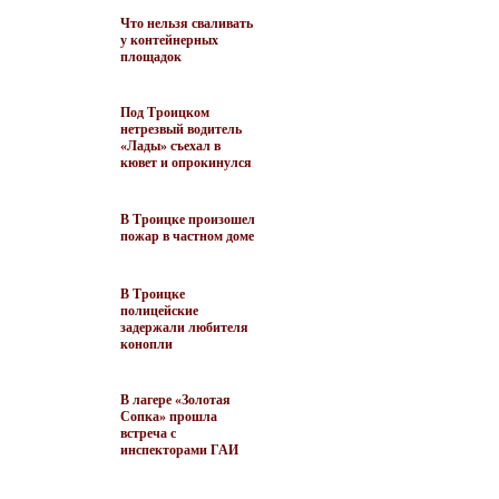
Что нельзя сваливать
у контейнерных
площадок
Под Троицком
нетрезвый водитель
«Лады» съехал в
кювет и опрокинулся
В Троицке произошел
пожар в частном доме
В Троицке
полицейские
задержали любителя
конопли
В лагере «Золотая
Сопка» прошла
встреча с
инспекторами ГАИ