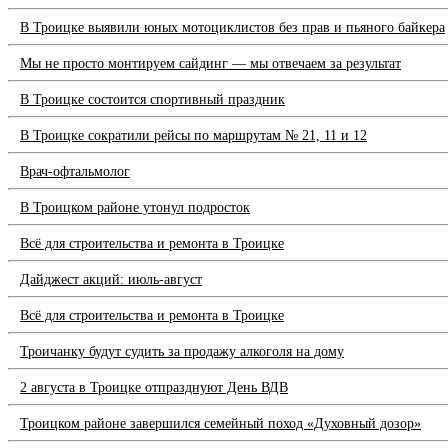
В Троицке выявили юных мотоциклистов без прав и пьяного байкера
Мы не просто монтируем сайдинг — мы отвечаем за результат
В Троицке состоится спортивный праздник
В Троицке сократили рейсы по маршрутам № 21, 11 и 12
Врач-офтальмолог
В Троицком районе утонул подросток
Всё для строительства и ремонта в Троицке
Дайджест акций: июль-август
Всё для строительства и ремонта в Троицке
Троичанку будут судить за продажу алкоголя на дому
2 августа в Троицке отпразднуют День ВДВ
Троицком районе завершился семейный поход «Духовный дозор»