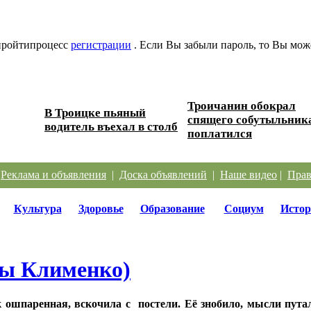
 пройтипроцесс
регистрации
. Если Вы забыли пароль, то Вы мож
Троичанин обокрал
В Троицке пьяный
 дорог
спящего собутыльник
водитель въехал в столб
поплатился
|
Реклама и объявления
|
Доска объявлений
|
Наше видео
|
Прав
Культура
Здоровье
Образование
Социум
Истор
ны Клименко)
 ошпаренная, вскочила с постели. Её знобило, мысли пута