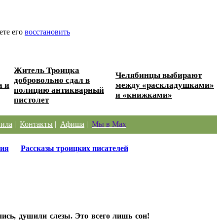
ете его
восстановить
Житель Троицка
Челябинцы выбирают
добровольно сдал в
а и
между «раскладушками»
полицию антикварный
и «книжками»
пистолет
ила
|
Контакты
|
Афиша
|
Мы в Max
ия
Рассказы троицких писателей
лись, душили слезы. Это всего лишь сон!