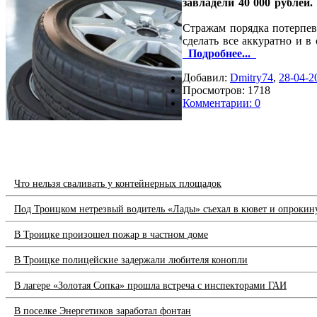
завладели 40 000 рублей.
Стражам порядка потерпев
сделать все аккуратно и в 
Подробнее...
Добавил:
Dmitry74
,
28-04-2
Просмотров: 1718
Комментарии: 0
Что нельзя сваливать у контейнерных площадок
Под Троицком нетрезвый водитель «Лады» съехал в кювет и опрокин
В Троицке произошел пожар в частном доме
В Троицке полицейские задержали любителя конопли
В лагере «Золотая Сопка» прошла встреча с инспекторами ГАИ
В поселке Энергетиков заработал фонтан