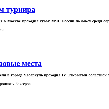
м турнира
ля в Москве проходил кубок МЧС России по боксу среди об
ей.
зовые места
реля в городе Чебаркуль проходил IV Открытый областной 
троицких боксеров.