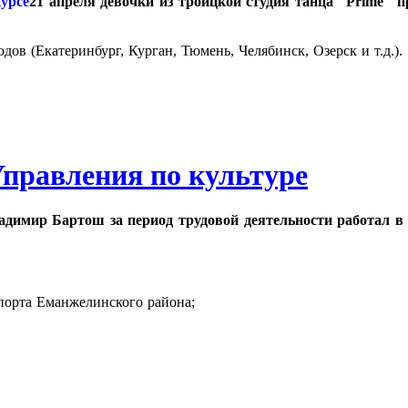
21 апреля девочки из троицкой студия танца "Prime" 
ов (Екатеринбург, Курган, Тюмень, Челябинск, Озерск и т.д.).
правления по культуре
адимир Бартош за период трудовой деятельности работал в
порта Еманжелинского района;