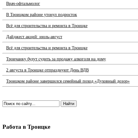
Врач-офтальмолог
В Троицком районе утонул подросток
Всё для строительства и ремонта в Троицке
Дайджест акций: июль-август
Всё для строительства и ремонта в Троицке
Троичанку будут судить за продажу алкоголя на дому
2 августа в Троицке отпразднуют День ВДВ
Троицком районе завершился семейный поход «Духовный дозор»
Работа в Троицке