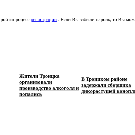
 пройтипроцесс
регистрации
. Если Вы забыли пароль, то Вы мож
Жители Троицка
В Троицком районе
организовали
задержали сборщика
производство алкоголя и
дикорастущей конопл
попались
 дорог