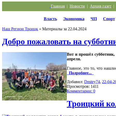
Главная
|
Новости
|
Архив газет
Власть
Экономика
ЧП
Спорт
Наш Регион Троицк
» Материалы за 22.04.2024
Добро пожаловать на субботн
Вот и прошёл субботник,
апреля.
Главное, это то, что нашл
Подробнее...
Добавил:
Dmitry74
,
22-04-2
Просмотров: 1411
Комментарии: 0
Троицкий ко