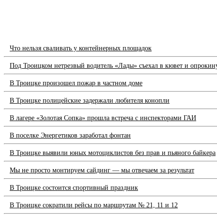
Что нельзя сваливать у контейнерных площадок
Под Троицком нетрезвый водитель «Лады» съехал в кювет и опрокин
В Троицке произошел пожар в частном доме
В Троицке полицейские задержали любителя конопли
В лагере «Золотая Сопка» прошла встреча с инспекторами ГАИ
В поселке Энергетиков заработал фонтан
В Троицке выявили юных мотоциклистов без прав и пьяного байкера
Мы не просто монтируем сайдинг — мы отвечаем за результат
В Троицке состоится спортивный праздник
В Троицке сократили рейсы по маршрутам № 21, 11 и 12