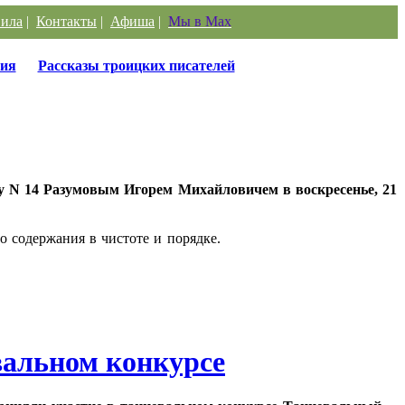
ила
|
Контакты
|
Афиша
|
Мы в Max
ия
Рассказы троицких писателей
гу N 14 Разумовым Игорем Михайловичем в воскресенье, 21
о содержания в чистоте и порядке.
вальном конкурсе