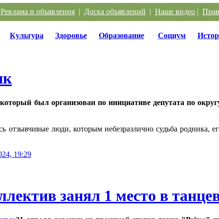
|
Реклама и объявления
|
Доска объявлений
|
Наше видео
|
Прав
Культура
Здоровье
Образование
Социум
Истор
ик
 который был организован по инициативе депутата по окру
ись отзывчивые люди, которым небезразлично судьба родника, ег
024, 19:29
ллектив занял 1 место в танце