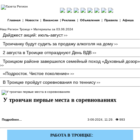
Главная
|
Новости
|
Вакансии
|
Реклама
|
Объявления
|
Правила
|
Афиша
Наш Регион Троицк
» Материалы за 03.06.2024
Дайджест акций: июль-август
>>
Троичанку будут судить за продажу алкоголя на дому
>>
2 августа в Троицке отпразднуют День ВДВ
>>
Троицком районе завершился семейный поход «Духовный дозор»
>>
«Подросток. Чистое поколение»
>>
В Троицке пройдут соревнования по теннису
>>
У троичан первые места в соревнованиях
Подробнее...
3-06-2024, 11:29
. 👁 993
РАБОТА В ТРОИЦКЕ: