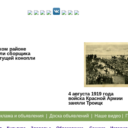
ком районе
ли сборщика
тущей конопли
4 августа 1919 года
войска Красной Армии
заняли Троицк
клама и объявления
|
Доска объявлений
|
Наше видео
|
П