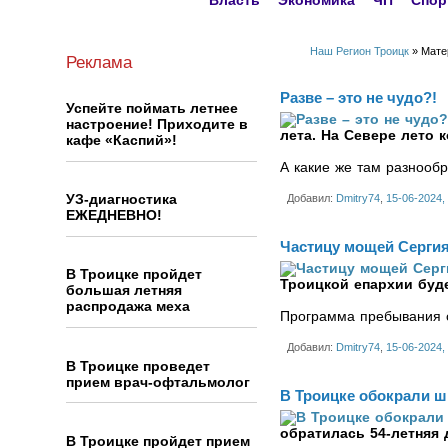
Власть
Экономика
ЧП
Спор
Наш Регион Троицк
» Матер
Реклама
Разве – это не чудо?!
Успейте поймать летнее
настроение! Приходите в
лета. На Севере лето 
кафе «Каспий»!
А какие же там разнооб
УЗ-диагностика
Добавил:
Dmitry74
,
15-06-2024,
ЕЖЕДНЕВНО!
Частицу мощей Сергия
В Троицке пройдет
Троицкой епархии буд
большая летняя
распродажа меха
Программа пребывания с
Добавил:
Dmitry74
,
15-06-2024,
В Троицке проведет
прием врач-офтальмолог
В Троицке обокрали ш
обратилась 54-летняя
В Троицке пройдет прием