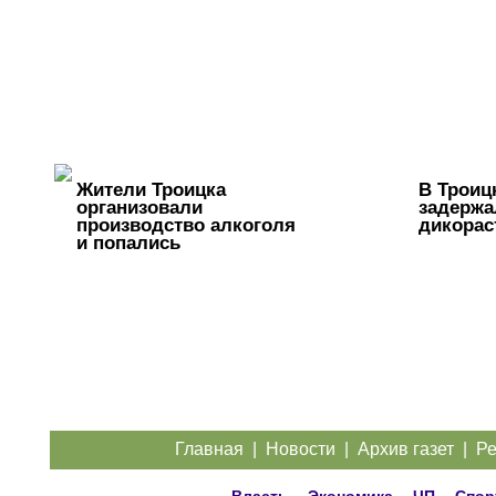
Жители Троицка
В Троиц
организовали
задержа
производство алкоголя
дикорас
и попались
Перебои с
электроэнергией
случаются
систематически...
Главная
|
Новости
|
Архив газет
|
Ре