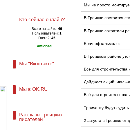
Мы не просто монтируе
В Троицке состоится сп
Кто сейчас онлайн?
Всего на сайте:
46
В Троицке сократили ре
Пользователей:
1
Гостей:
45
Врач-офтальмолог
amichael
В Троицком районе уто
Мы "Вконтакте"
Всё для строительства 
Дайджест акций: июль-а
Мы в OK.RU
Всё для строительства 
Троичанку будут судить
Рассказы троицких
писателей
2 августа в Троицке от