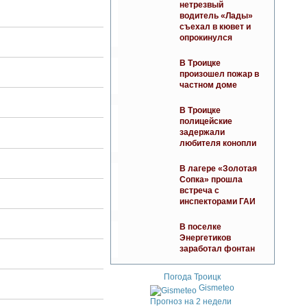
нетрезвый
водитель «Лады»
съехал в кювет и
опрокинулся
В Троицке
произошел пожар в
частном доме
В Троицке
полицейские
задержали
любителя конопли
В лагере «Золотая
Сопка» прошла
встреча с
инспекторами ГАИ
В поселке
Энергетиков
заработал фонтан
Погода Троицк
Gismeteo
Прогноз на 2 недели