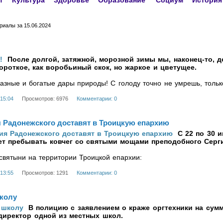
т
Культура
Здоровье
Образование
Социум
История
иалы за 15.06.2024
После долгой, затяжной, морозной зимы мы, наконец-то, 
короткое, как воробьиный скок, но жаркое и цветущее.
разные и богатые дары природы!
С голоду точно не умрешь, толь
 15:04
Просмотров: 6976
Комментарии: 0
 Радонежского доставят в Троицкую епархию
С 22 по 30 
ет пребывать ковчег со святыми мощами преподобного Серг
вятыни на территории Троицкой епархии:
 13:55
Просмотров: 1291
Комментарии: 0
колу
В полицию с заявлением о краже оргтехники на сум
 директор одной из местных школ.