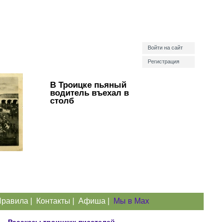
Войти на сайт
Регистрация
В Троицке пьяный
водитель въехал в
столб
равила
|
Контакты
|
Афиша
|
Мы в Max