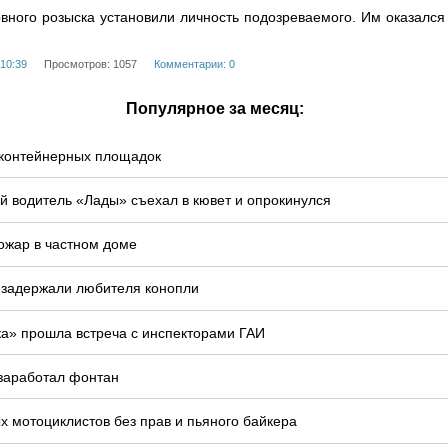
овного розыска установили личность подозреваемого. Им оказался
 10:39
Просмотров: 1057
Комментарии: 0
Популярное за месяц:
у контейнерных площадок
й водитель «Лады» съехал в кювет и опрокинулся
ожар в частном доме
 задержали любителя конопли
ка» прошла встреча с инспекторами ГАИ
 заработал фонтан
 мотоциклистов без прав и пьяного байкера