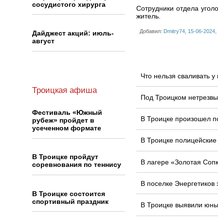
сосудистого хирурга
Сотрудники отдела угол
житель.
Добавил:
Dmitry74
,
15-06-2024,
Дайджест акций: июль-
август
Что нельзя сваливать 
Троицкая афиша
Под Троицком нетрезвы
Фестиваль «Южный
В Троицке произошел п
рубеж» пройдет в
усеченном формате
В Троицке полицейские
В Троицке пройдут
В лагере «Золотая Соп
соревнования по теннису
В поселке Энергетиков
В Троицке состоится
спортивный праздник
В Троицке выявили юных