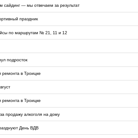
м сайдинг — мы отвечаем за результат
ортивный праздник
йсы по маршрутам № 21, 11 и 12
нул подросток
и ремонта в Троицке
вгуст
и ремонта в Троицке
 за продажу алкоголя на дому
празднуют День ВДВ