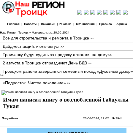
Главная
|
Новости
|
Вакансии
|
Реклама
|
Объявления
|
Правила
|
Афиша
Наш Регион Троицк
» Материалы за 20.06.2024
Всё для строительства и ремонта в Троицке
>>
Дайджест акций: июль-август
>>
Троичанку будут судить за продажу алкоголя на дому
>>
2 августа в Троицке отпразднуют День ВДВ
>>
Троицком районе завершился семейный поход «Духовный дозор»
>>
«Подросток. Чистое поколение»
>>
Имам написал книгу о возлюбленной Габдуллы
Тукая
Подробнее...
20-06-2024, 17:02
. 👁 2944