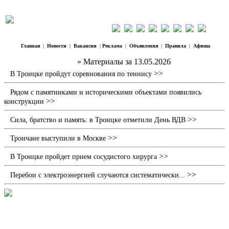
Главная
|
Новости
|
Вакансии
|
Реклама
|
Объявления
|
Правила
|
Афиша
Наш Регион Троицк
» Материалы за 13.05.2026
>>
В Троицке пройдут соревнования по теннису
Рядом с памятниками и историческими объектами появились
>>
конструкции
>>
Сила, братство и память: в Троицке отметили День ВДВ
>>
Троичане выступили в Москве
>>
В Троицке пройдет прием сосудистого хирурга
>>
Перебои с электроэнергией случаются систематически...
В Троицке ссора мужчин закончилась