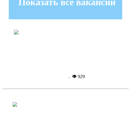
Показать все вакансии
В Челябинске презентовали книгу о
Героях СВО
Подробнее...
13-05-
2026, 09:39
. 👁 929
Троицкие боксёры привезли 12
медалей с турнира