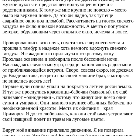
жуткой духоты и предстоящей волнующей встречи с
родственниками. К тому же мне крупно не повезло – место
было на верхней полке. Да это бы ладно, так тут ещё
аварийное окно под пломбой. Рассчитывать на глоток свежего
воздуха не было никакой возможности. А мечта о попутном
ветерке, обдувающим через открытое окно, исчезла и вовсе.
Проворочавшись всю ночь, спустилась с верхнего места и
прошла в тамбур в надежде хоть немного вдохнуть свежего
воздуха. Я с жадностью прильнула к открытому окну.
Прохлада освежила и взбодрила после бессонной ночи.
Наслаждаясь свежестью утра, сердце наполнялось радостью и
от приближающейся встречи. Скоро, совсем скоро, не доезжая
до Владивостока, встретит на своей машине брат, с которым
не виделись десять лет!
Первые лучи солнца упали на покрытую летней росой землю.
И тут же проснулись красавицы-бабочки (махаоны), их ещё
называют «однодневки», потому что живут они всего одни
сутки и умирают. Они намного крупнее обычных бабочек, но
необыкновенной красоты. Места их обитания – края
Приморья. Я долго любовалась, как они стайками устремляют
свой изящный полёт из травы на луговые цветы.
Вдруг моё внимание привлекло движение. Я не поверила
своим глазам. Это был он! Во всей своей красе и великолепии