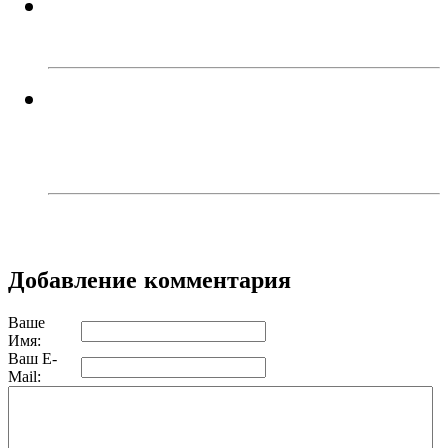
В Троицке пьяный водитель
въехал в столб
В Троицком районе задержали
сборщика дикорастущей
конопли
Добавление комментария
Ваше
Имя:
Ваш E-
Mail: