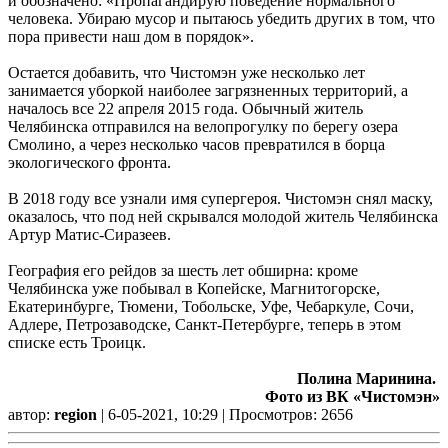
и обозначено: «Пропагандирую поведение нормального
человека. Убираю мусор и пытаюсь убедить других в том, что
пора привести наш дом в порядок».
Остается добавить, что Чистомэн уже несколько лет
занимается уборкой наиболее загрязненных территорий, а
началось все 22 апреля 2015 года. Обычный житель
Челябинска отправился на велопрогулку по берегу озера
Смолино, а через несколько часов превратился в борца
экологического фронта.
В 2018 году все узнали имя супергероя. Чистомэн снял маску,
оказалось, что под ней скрывался молодой житель Челябинска
Артур Матис-Сиразеев.
География его рейдов за шесть лет обширна: кроме
Челябинска уже побывал в Копейске, Магнитогорске,
Екатеринбурге, Тюмени, Тобольске, Уфе, Чебаркуле, Сочи,
Адлере, Петрозаводске, Санкт-Петербурге, теперь в этом
списке есть Троицк.
Полина Маринина.
Фото из ВК «Чистомэн»
автор:
region
| 6-05-2021, 10:29 | Просмотров: 2656