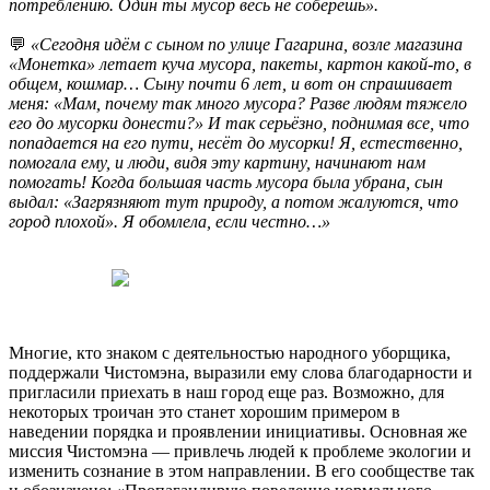
потреблению. Один ты мусор весь не соберёшь».
💬
«Сегодня идём с сыном по улице Гагарина, возле магазина
«Монетка» летает куча мусора, пакеты, картон какой‑то, в
общем, кошмар… Сыну почти 6 лет, и вот он спрашивает
меня: «Мам, почему так много мусора? Разве людям тяжело
его до мусорки донести?» И так серьёзно, поднимая все, что
попадается на его пути, несёт до мусорки! Я, естественно,
помогала ему, и люди, видя эту картину, начинают нам
помогать! Когда большая часть мусора была убрана, сын
выдал: «Загрязняют тут природу, а потом жалуются, что
город плохой». Я обомлела, если честно…»
Многие, кто знаком с деятельностью народного уборщика,
поддержали Чистомэна, выразили ему слова благодарности и
пригласили приехать в наш город еще раз. Возможно, для
некоторых троичан это станет хорошим примером в
наведении порядка и проявлении инициативы. Основная же
миссия Чистомэна — привлечь людей к проблеме экологии и
изменить сознание в этом направлении. В его сообществе так