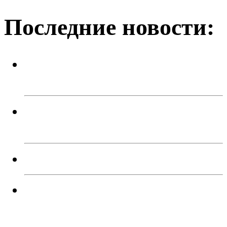
Последние новости:
Спортивный праздник ко Дню
физкультурника
В Троицке подростки угнали два
автомобиля
Мы работаем без выходных!
В Троицком районе пресекли
незаконную рубку лесных
насаждений