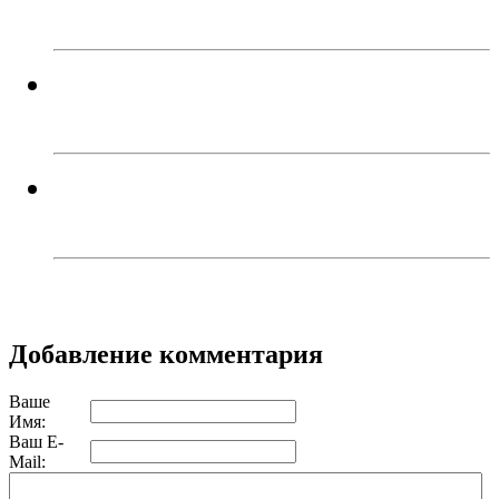
«Каспий»!
В Троицке родителей наказали
за прыжки детей с моста
Жители Троицка обратились к
губернатору из-за дорог
Добавление комментария
Ваше
Имя:
Ваш E-
Mail: