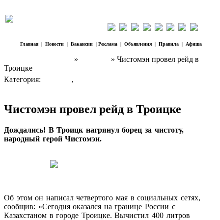
Главная
|
Новости
|
Вакансии
|
Реклама
|
Объявления
|
Правила
|
Афиша
Наш Регион Троицк
»
Новости
» Чистомэн провел рейд в
Троицке
Категория:
Новости
,
Социум
Чистомэн провел рейд в Троицке
Дождались! В Троицк нагрянул борец за чистоту,
народный герой Чистомэн.
Об этом он написал четвертого мая в социальных сетях,
сообщив: «Сегодня оказался на границе России с
Казахстаном в городе Троицке. Вычистил 400 литров