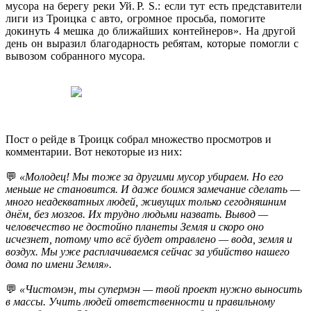
мусора на берегу реки Уй. P. S.: если тут есть представители
лиги из Троицка с авто, огромное просьба, помогите
докинуть 4 мешка до ближайших контейнеров». На другой
день он выразил благодарность ребятам, которые помогли с
вывозом собранного мусора.
Пост о рейде в Троицк собрал множество просмотров и
комментарии. Вот некоторые из них:
💬
«Молодец! Мы тоже за другими мусор убираем. Но его
меньше не становится. И даже боимся замечание сделать —
много неадекватных людей, живущих только сегодняшним
днём, без мозгов. Их трудно людьми назвать. Вывод —
человечество не достойно планеты Земля и скоро оно
исчезнет, потому что всё будет отравлено — вода, земля и
воздух. Мы уже расплачиваемся сейчас за убийство нашего
дома по имени Земля».
💬
«Чистомэн, ты супермэн — твой проект нужно выносить
в массы. Учить людей ответственности и правильному