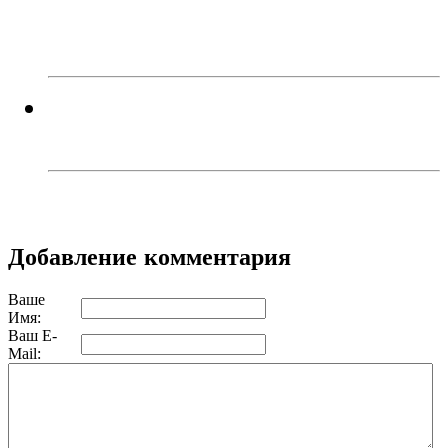
настроение! Приходите в кафе
«Каспий»!
В Троицке родителей наказали
за прыжки детей с моста
Добавление комментария
Ваше
Имя:
Ваш E-
Mail: