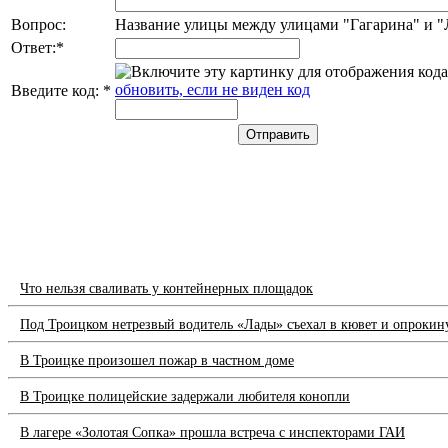
Вопрос:
Название улицы между улицами "Гагарина" и 
Ответ:
*
обновить, если не виден код
Введите код:
*
Что нельзя сваливать у контейнерных площадок
Под Троицком нетрезвый водитель «Лады» съехал в кювет и опрокин
В Троицке произошел пожар в частном доме
В Троицке полицейские задержали любителя конопли
В лагере «Золотая Сопка» прошла встреча с инспекторами ГАИ