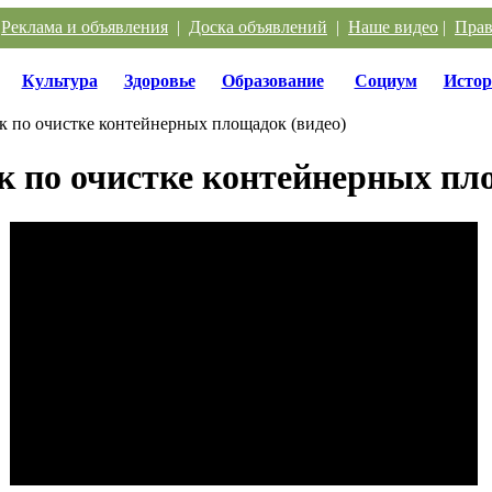
|
Реклама и объявления
|
Доска объявлений
|
Наше видео
|
Прав
Культура
Здоровье
Образование
Социум
Истор
к по очистке контейнерных площадок (видео)
к по очистке контейнерных пл