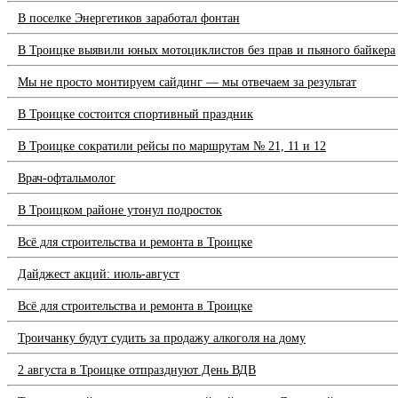
В поселке Энергетиков заработал фонтан
В Троицке выявили юных мотоциклистов без прав и пьяного байкера
Мы не просто монтируем сайдинг — мы отвечаем за результат
В Троицке состоится спортивный праздник
В Троицке сократили рейсы по маршрутам № 21, 11 и 12
Врач-офтальмолог
В Троицком районе утонул подросток
Всё для строительства и ремонта в Троицке
Дайджест акций: июль-август
Всё для строительства и ремонта в Троицке
Троичанку будут судить за продажу алкоголя на дому
2 августа в Троицке отпразднуют День ВДВ