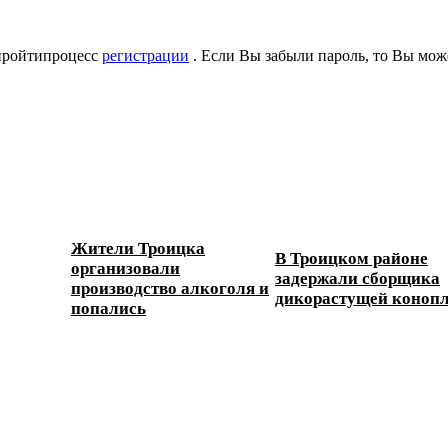
 пройтипроцесс
регистрации
. Если Вы забыли пароль, то Вы мож
Жители Троицка
В Троицком районе
организовали
задержали сборщика
производство алкоголя и
дикорастущей коноп
попались
ески...