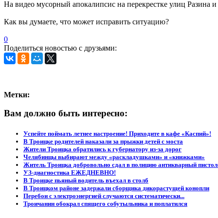
На видео мусорный апокалипсис на перекрестке улиц Разина и
Как вы думаете, что может исправить ситуацию?
0
Поделиться новостью с друзьями:
Метки:
Вам должно быть интересно:
Успейте поймать летнее настроение! Приходите в кафе «Каспий»!
В Троицке родителей наказали за прыжки детей с моста
Жители Троицка обратились к губернатору из-за дорог
Челябинцы выбирают между «раскладушками» и «книжками»
Житель Троицка добровольно сдал в полицию антикварный пистол
УЗ-диагностика ЕЖЕДНЕВНО!
В Троицке пьяный водитель въехал в столб
В Троицком районе задержали сборщика дикорастущей конопли
Перебои с электроэнергией случаются систематически...
Троичанин обокрал спящего собутыльника и поплатился