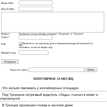
Ваше Имя:
Ваш E-Mail:
Вопрос:
Название улицы между улицами "Гагарина" и "Ленина"
Ответ:
*
Код:
обновить, если не виден код
Введите код:
Поиск по сайту:
ПОПУЛЯРНОЕ ЗА МЕСЯЦ:
Что нельзя сваливать у контейнерных площадок
Под Троицком нетрезвый водитель «Лады» съехал в кювет и
опрокинулся
В Троицке произошел пожар в частном доме