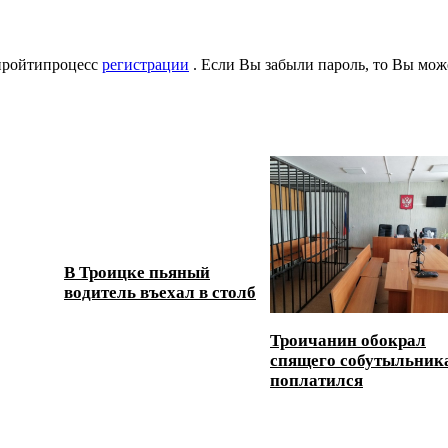
 пройтипроцесс
регистрации
. Если Вы забыли пароль, то Вы мож
В Троицке пьяный
водитель въехал в столб
Троичанин обокрал
спящего собутыльник
поплатился
 дорог