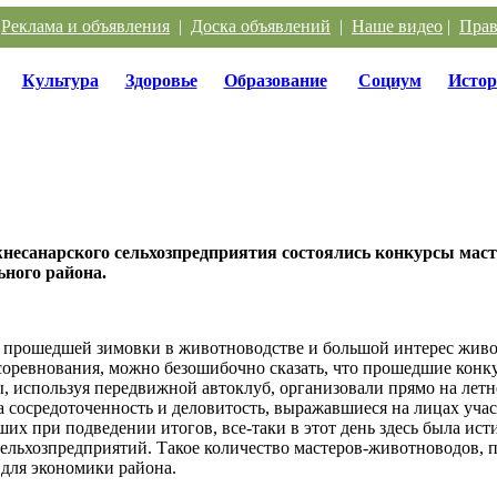
|
Реклама и объявления
|
Доска объявлений
|
Наше видео
|
Прав
Культура
Здоровье
Образование
Социум
Истор
несанарского сельхозпредприятия состоялись конкурсы маст
ьного района.
ги прошедшей зимовки в животноводстве и большой интерес живо
 соревнования, можно безошибочно сказать, что прошедшие кон
, используя передвижной автоклуб, организовали прямо на летн
сосредоточенность и деловитость, выражавшиеся на лицах участ
ших при подведении итогов, все‑таки в этот день здесь была ис
сельхозпредприятий. Такое количество мастеров-животноводов, 
 для экономики района.