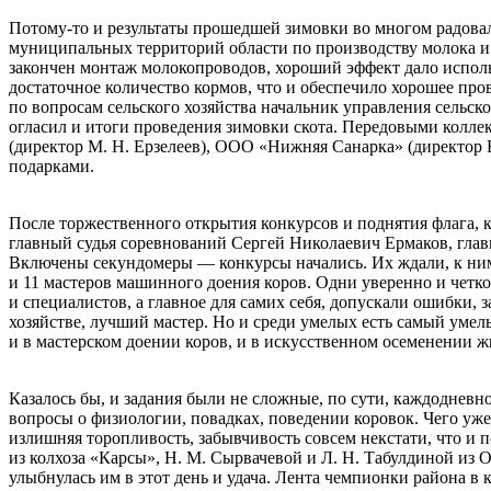
Потому‑то и результаты прошедшей зимовки во многом радовал
муниципальных территорий области по производству молока и 
закончен монтаж молокопроводов, хороший эффект дало использ
достаточное количество кормов, что и обеспечило хорошее про
по вопросам сельского хозяйства начальник управления сельс
огласил и итоги проведения зимовки скота. Передовыми колл
(директор М. Н. Ерзелеев), ООО «Нижняя Санарка» (директор
подарками.
После торжественного открытия конкурсов и поднятия флага,
главный судья соревнований Сергей Николаевич Ермаков, гла
Включены секундомеры — конкурсы начались. Их ждали, к ним г
и 11 мастеров машинного доения коров. Одни уверенно и четко
и специалистов, а главное для самих себя, допускали ошибки, 
хозяйстве, лучший мастер. Но и среди умелых есть самый умел
и в мастерском доении коров, и в искусственном осеменении 
Казалось бы, и задания были не сложные, по сути, каждодневн
вопросы о физиологии, повадках, поведении коровок. Чего уж
излишняя торопливость, забывчивость совсем некстати, что и 
из колхоза «Карсы», Н. М. Сырвачевой и Л. Н. Табулдиной из 
улыбнулась им в этот день и удача. Лента чемпионки района в