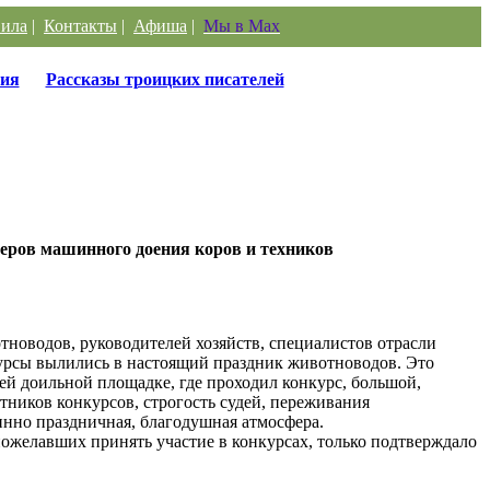
ила
|
Контакты
|
Афиша
|
Мы в Max
ия
Рассказы троицких писателей
еров машинного доения коров и техников
тноводов, руководителей хозяйств, специалистов отрасли
курсы вылились в настоящий праздник животноводов. Это
ей доильной площадке, где проходил конкурс, большой,
ников конкурсов, строгость судей, переживания
тинно праздничная, благодушная атмосфера.
пожелавших принять участие в конкурсах, только подтверждало