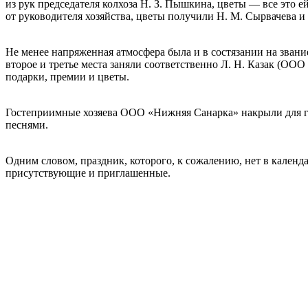
из рук председателя колхоза Н. З. Пышкина, цветы — все это е
от руководителя хозяйства, цветы получили Н. М. Сырвачева 
Не менее напряженная атмосфера была и в состязании на звани
второе и третье места заняли соответственно Л. Н. Казак (О
подарки, премии и цветы.
Гостеприимные хозяева ООО «Нижняя Санарка» накрыли для го
песнями.
Одним словом, праздник, которого, к сожалению, нет в календ
присутствующие и приглашенные.