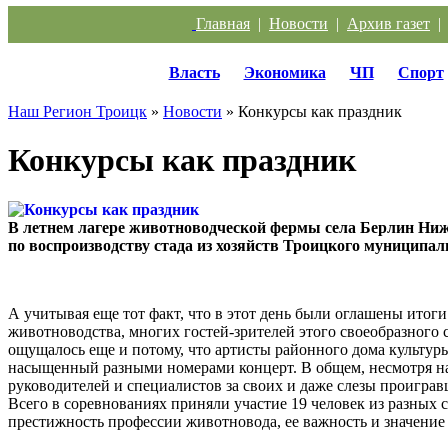
Главная
|
Новости
|
Архив газет
Власть
Экономика
ЧП
Спорт
Наш Регион Троицк
»
Новости
» Конкурсы как праздник
Конкурсы как праздник
В летнем лагере животноводческой фермы села Берлин Ниж
по воспроизводству стада из хозяйств Троицкого муниципал
А учитывая еще тот факт, что в этот день были оглашены ито
животноводства, многих гостей-зрителей этого своеобразного
ощущалось еще и потому, что артисты районного дома культуры
насыщенный разными номерами концерт. В общем, несмотря на 
руководителей и специалистов за своих и даже слезы проиграв
Всего в соревнованиях приняли участие 19 человек из разных 
престижность профессии животновода, ее важность и значение