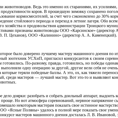
и животноводов. Ведь это именно их стараниями, их усилиями,
продуктивности коров. В прошедшую зимовку сохранено поголов
ование кормосмесителей, за счет чего сэкономлено до 30 % кор
ведение стойлового периода и переход в летние лагеря. Обо все
кого хозяйства и продовольствия администрации Троицкого мун
ективами признаны животноводы ООО «Карсинское» (директор А
 В. П. Цеханов), ООО «Калинино» (директор А. А. Каменецкий
 которое было доверено лучшему мастеру машинного доения по 
вный зоотехник УСХиП, пригласил конкурсантов к своим соревн
отовились. По-разному, правда, готовились, но победы одинако
 выполняли одну операцию за другой, другие вели себя не очень
за которые теряли победные баллы. А это, ох, как тяжело перено
ый, среди мастеров — лучший мастер. Вот это‑то и выявляют кон
животных.
ое дело доярки: разобрать и собрать доильный аппарат, выдоить 
е проще. Но вот атмосфера соревнований, нервное напряжение с
помешало некоторым мастерам показать свое истинное мастерств
ООО «Ясные Поляны» удалось в полной мере показать свое умение
 конкурсе мастеров машинного доения досталась Л. В. Ивановой,