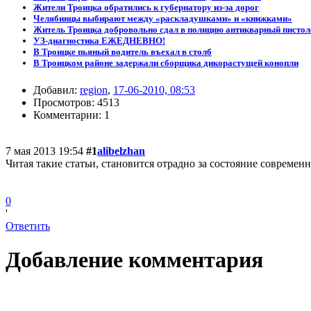
Жители Троицка обратились к губернатору из-за дорог
Челябинцы выбирают между «раскладушками» и «книжками»
Житель Троицка добровольно сдал в полицию антикварный пистол
УЗ-диагностика ЕЖЕДНЕВНО!
В Троицке пьяный водитель въехал в столб
В Троицком районе задержали сборщика дикорастущей конопли
Добавил:
region
,
17-06-2010, 08:53
Просмотров: 4513
Комментарии: 1
7 мая 2013 19:54
#1
alibelzhan
Читая такие статьи, становится отрадно за состояние современн
0
'
Ответить
Добавление комментария