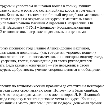
 трудом и упорством наш район вошел в тройку лучших
ье крупного рогатого скота и дойных коров, в том числе
мов. Кстати, на весь зимне-стойловый период было заготовлено
м этом говорил на открытии конкурсов заместитель главы
иципального района Василий Андреевич Писаревский. Он
. Н. Васильев), ФГУП «Троицкое» Россельхозакадемии
). Эти коллективы награждены дипломами и ценными
итогам прошлого года Галине Александровне Лахтиной,
овательным позициям… (как говорится, «процесс пошел»).
во хотели все — и восемь техников по воспроизводству стада,
 уверенно, третьи, неожиданно для своих руководителей
сить. Ведь каждый конкурсант — это передовик в своем
курсы. Добротность, умение, сноровка ценятся в любом деле:
коровку по технологическим правилам да ответить на некоторые
ыграли здесь свою главную роль. Потому‑то и были ошибки,
о. А вот операторам машинного доения коров Л. В. Ивановой
 да сноровку и занять призовые места конкурса. Конечно,
 занявшей 1 место. Диплом, ценный подарок, денежная премия