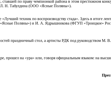
й, ставшей по праву чемпионкой района в этом престижном конку
и Л. Н. Табулдина (ООО «Ясные Поляны»).
е «Лучший техник по воспроизводству стада». Здесь в итоге лен
ОО «Ясные Поляны») и И. А. Ядрышникова (ФГУП «Троицкое» Рос
стей праздничный стол, а артисты РДК под руководством М. В
аре, прошел на «ура» или, говоря официальным языком: на высш
Прес