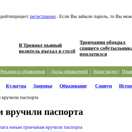
 пройтипроцесс
регистрации
. Если Вы забыли пароль, то Вы мож
Троичанин обокрал
В Троицке пьяный
 дорог
спящего собутыльник
водитель въехал в столб
поплатился
|
Реклама и объявления
|
Доска объявлений
|
Наше видео
|
Прав
Культура
Здоровье
Образование
Социум
Истор
 вручили паспорта
м вручили паспорта