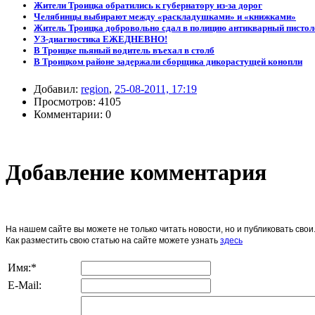
Жители Троицка обратились к губернатору из-за дорог
Челябинцы выбирают между «раскладушками» и «книжками»
Житель Троицка добровольно сдал в полицию антикварный пистол
УЗ-диагностика ЕЖЕДНЕВНО!
В Троицке пьяный водитель въехал в столб
В Троицком районе задержали сборщика дикорастущей конопли
Добавил:
region
,
25-08-2011, 17:19
Просмотров: 4105
Комментарии: 0
Добавление комментария
На нашем сайте вы можете не только читать новости, но и публиковать св
Как разместить свою статью на сайте можете узнать
здесь
Имя:
*
E-Mail: