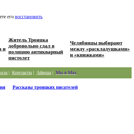
ете его
восстановить
Житель Троицка
Челябинцы выбирают
добровольно сдал в
а и
между «раскладушками»
полицию антикварный
и «книжками»
пистолет
ила
|
Контакты
|
Афиша
|
Мы в Max
ия
Рассказы троицких писателей