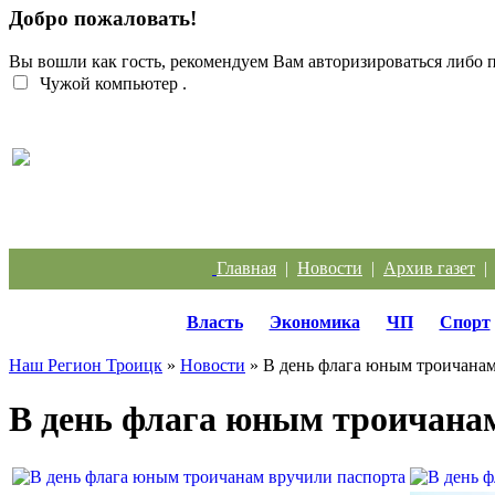
Добро пожаловать!
Вы вошли как гость, рекомендуем Вам авторизироваться либо
Чужой компьютер
.
Жители Троицка обратились к губернатору из-за
Главная
|
Новости
|
Архив газет
Власть
Экономика
ЧП
Спорт
Наш Регион Троицк
»
Новости
» В день флага юным троичанам
В день флага юным троичана