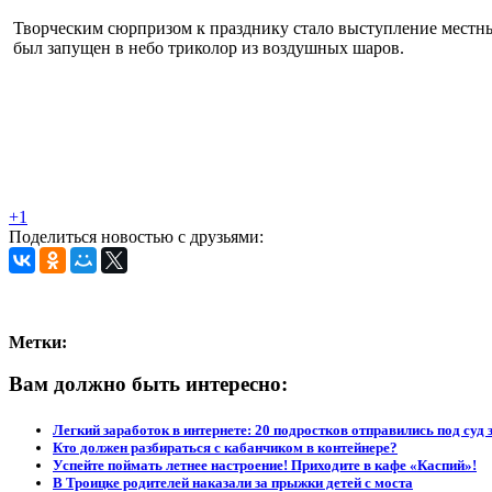
Творческим сюрпризом к празднику стало выступление местных
был запущен в небо триколор из воздушных шаров.
+1
Поделиться новостью с друзьями:
Метки:
Вам должно быть интересно:
Легкий заработок в интернете: 20 подростков отправились под суд 
Кто должен разбираться с кабанчиком в контейнере?
Успейте поймать летнее настроение! Приходите в кафе «Каспий»!
В Троицке родителей наказали за прыжки детей с моста