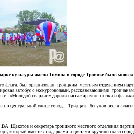
 парке культуры имени Томина в городе Троицке было многол
о флага, был организован троицким местным отделением парти
сировал автобус с экскурсоводами, рассказывающими троичанам 
та из «Молодой гвардии» дарили пассажирам ленточки и флажки
в по центральной улице города. Тридцать бегунов несли флаги
В.ВА. Щекотов и секретарь троицкого местного отделения парти
рт, который вместе с подарками и цветами вручили глава город