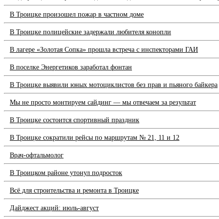
В Троицке произошел пожар в частном доме
В Троицке полицейские задержали любителя конопли
В лагере «Золотая Сопка» прошла встреча с инспекторами ГАИ
В поселке Энергетиков заработал фонтан
В Троицке выявили юных мотоциклистов без прав и пьяного байкера
Мы не просто монтируем сайдинг — мы отвечаем за результат
В Троицке состоится спортивный праздник
В Троицке сократили рейсы по маршрутам № 21, 11 и 12
Врач-офтальмолог
В Троицком районе утонул подросток
Всё для строительства и ремонта в Троицке
Дайджест акций: июль-август