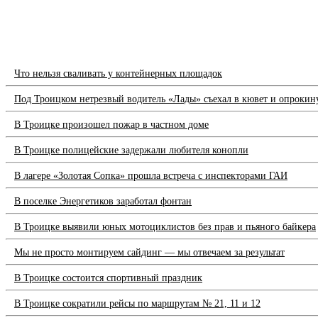
Что нельзя сваливать у контейнерных площадок
Под Троицком нетрезвый водитель «Лады» съехал в кювет и опрокин
В Троицке произошел пожар в частном доме
В Троицке полицейские задержали любителя конопли
В лагере «Золотая Сопка» прошла встреча с инспекторами ГАИ
В поселке Энергетиков заработал фонтан
В Троицке выявили юных мотоциклистов без прав и пьяного байкера
Мы не просто монтируем сайдинг — мы отвечаем за результат
В Троицке состоится спортивный праздник
В Троицке сократили рейсы по маршрутам № 21, 11 и 12