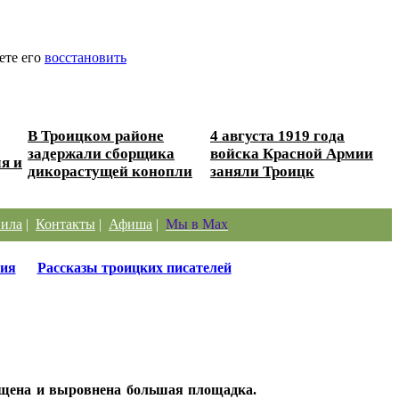
ете его
восстановить
В Троицком районе
4 августа 1919 года
задержали сборщика
войска Красной Армии
я и
дикорастущей конопли
заняли Троицк
ила
|
Контакты
|
Афиша
|
Мы в Max
ия
Рассказы троицких писателей
чищена и выровнена большая площадка.