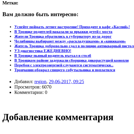
Метки:
Вам должно быть интересно:
Успейте поймать летнее настроение! Приходите в кафе «Каспий»!
В Троицке родителей наказали за прыжки детей с моста
Жители Троицка обратились к губернатору из-за дорог
Челябинцы выбирают между «раскладушками» и «книжками»
Житель Троицка добровольно сдал в полицию антикварный пистол
УЗ-диагностика ЕЖЕДНЕВНО!
В Троицке пьяный водитель въехал в столб
В Троицком районе задержали сборщика дикорастущей конопли
Перебои с электроэнергией случаются систематически...
Троичанин обокрал спящего собутыльника и поплатился
Добавил:
region
,
29-06-2017, 09:25
Просмотров: 6070
Комментарии: 0
Добавление комментария