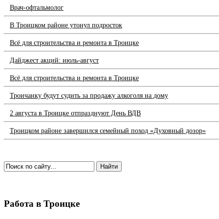
Врач-офтальмолог
В Троицком районе утонул подросток
Всё для строительства и ремонта в Троицке
Дайджест акций: июль-август
Всё для строительства и ремонта в Троицке
Троичанку будут судить за продажу алкоголя на дому
2 августа в Троицке отпразднуют День ВДВ
Троицком районе завершился семейный поход «Духовный дозор»
Работа в Троицке