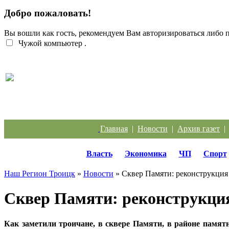
Добро пожаловать!
Вы вошли как гость, рекомендуем Вам авторизироваться либо
Чужой компьютер
.
Перебои с электроэнергией случаются систематич
Главная
|
Новости
|
Архив газет
Власть
Экономика
ЧП
Спорт
Наш Регион Троицк
»
Новости
» Сквер Памяти: реконструкция
Сквер Памяти: реконструкци
Как заметили троичане, в сквере Памяти, в районе пам