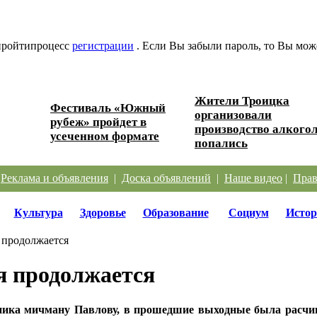
 пройтипроцесс
регистрации
. Если Вы забыли пароль, то Вы мож
Жители Троицка
Фестиваль «Южный
организовали
ески...
рубеж» пройдет в
производство алкогол
усеченном формате
попались
|
Реклама и объявления
|
Доска объявлений
|
Наше видео
|
Прав
Культура
Здоровье
Образование
Социум
Истор
 продолжается
я продолжается
ятника мичману Павлову, в прошедшие выходные была рас