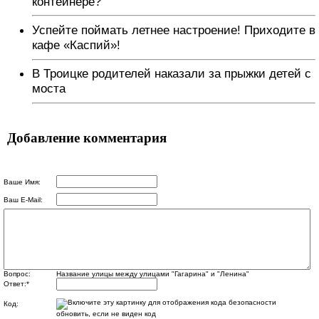
контейнере?
Успейте поймать летнее настроение! Приходите в
кафе «Каспий»!
В Троицке родителей наказали за прыжки детей с
моста
Добавление комментария
Ваше Имя:
Ваш E-Mail:
Вопрос:
Название улицы между улицами "Гагарина" и "Ленина"
Ответ:
*
Код:
обновить, если не виден код