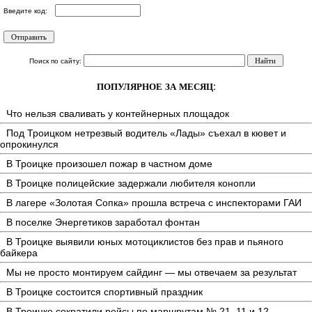
Введите код:
Поиск по сайту:
ПОПУЛЯРНОЕ ЗА МЕСЯЦ:
Что нельзя сваливать у контейнерных площадок
Под Троицком нетрезвый водитель «Лады» съехал в кювет и
опрокинулся
В Троицке произошел пожар в частном доме
В Троицке полицейские задержали любителя конопли
В лагере «Золотая Сопка» прошла встреча с инспекторами ГАИ
В поселке Энергетиков заработал фонтан
В Троицке выявили юных мотоциклистов без прав и пьяного
байкера
Мы не просто монтируем сайдинг — мы отвечаем за результат
В Троицке состоится спортивный праздник
В Троицке сократили рейсы по маршрутам № 21, 11 и 12