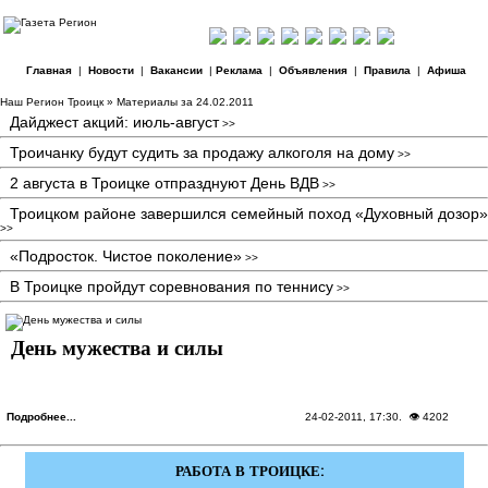
Главная
|
Новости
|
Вакансии
|
Реклама
|
Объявления
|
Правила
|
Афиша
Наш Регион Троицк
» Материалы за 24.02.2011
Дайджест акций: июль-август
>>
Троичанку будут судить за продажу алкоголя на дому
>>
2 августа в Троицке отпразднуют День ВДВ
>>
Троицком районе завершился семейный поход «Духовный дозор»
>>
«Подросток. Чистое поколение»
>>
В Троицке пройдут соревнования по теннису
>>
День мужества и силы
Подробнее...
24-02-2011, 17:30
. 👁 4202
РАБОТА В ТРОИЦКЕ: