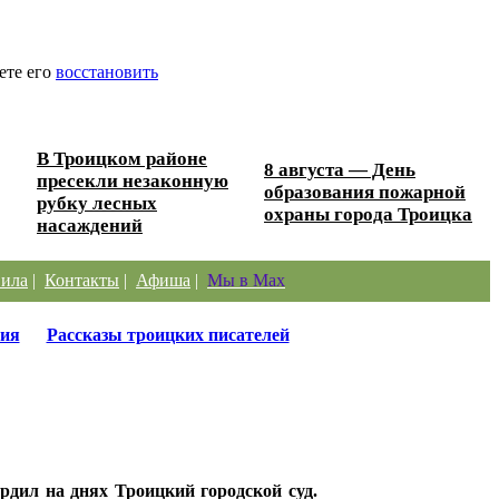
ете его
восстановить
В Троицком районе
8 августа — День
пресекли незаконную
образования пожарной
рубку лесных
охраны города Троицка
насаждений
ила
|
Контакты
|
Афиша
|
Мы в Max
ия
Рассказы троицких писателей
дил на днях Троицкий городской суд.