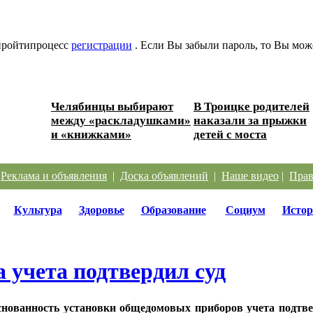
 пройтипроцесс
регистрации
. Если Вы забыли пароль, то Вы мож
Челябинцы выбирают
В Троицке родителей
между «раскладушками»
наказали за прыжки
и «книжками»
детей с моста
|
Реклама и объявления
|
Доска объявлений
|
Наше видео
|
Прав
Культура
Здоровье
Образование
Социум
Истор
 учета подтвердил суд
нованность установки общедомовых приборов учета подтвер