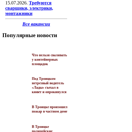
15.07.2026.
Требуются
сварщики, электрики,
монтажники
Все вакансии
Популярные новости
Что нельзя сваливать
у контейнерных
площадок
Под Троицком
нетрезвый водитель
«Лады» съехал в
кювет и опрокинулся
В Троицке произошел
пожар в частном доме
В Троицке
полицейские