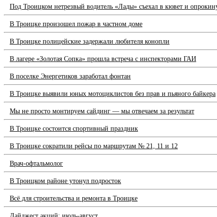
Под Троицком нетрезвый водитель «Лады» съехал в кювет и опрокин
В Троицке произошел пожар в частном доме
В Троицке полицейские задержали любителя конопли
В лагере «Золотая Сопка» прошла встреча с инспекторами ГАИ
В поселке Энергетиков заработал фонтан
В Троицке выявили юных мотоциклистов без прав и пьяного байкера
Мы не просто монтируем сайдинг — мы отвечаем за результат
В Троицке состоится спортивный праздник
В Троицке сократили рейсы по маршрутам № 21, 11 и 12
Врач-офтальмолог
В Троицком районе утонул подросток
Всё для строительства и ремонта в Троицке
Дайджест акций: июль-август