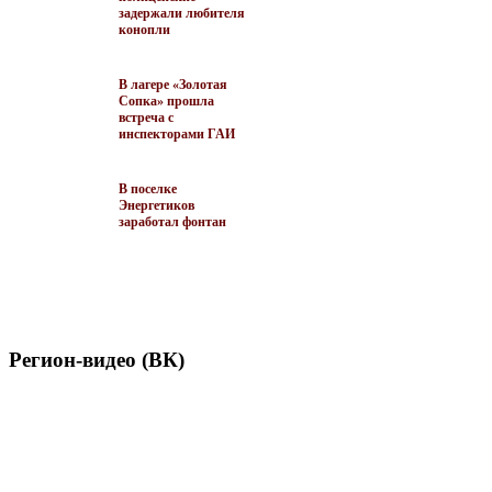
задержали любителя
конопли
В лагере «Золотая
Сопка» прошла
встреча с
инспекторами ГАИ
В поселке
Энергетиков
заработал фонтан
Регион-видео (ВК)