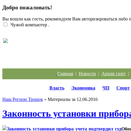
Добро пожаловать!
Вы вошли как гость, рекомендуем Вам авторизироваться либо
Чужой компьютер
.
Легкий заработок в интернете: 20 подростков
отправились под суд за дроппинг
Главная
|
Новости
|
Архив газет
Власть
Экономика
ЧП
Спорт
Наш Регион Троицк
» Материалы за 12.06.2016
Законность установки прибора
Обос