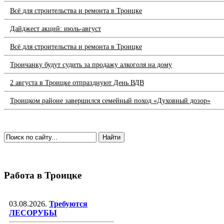
Всё для строительства и ремонта в Троицке
Дайджест акций: июль-август
Всё для строительства и ремонта в Троицке
Троичанку будут судить за продажу алкоголя на дому
2 августа в Троицке отпразднуют День ВДВ
Троицком районе завершился семейный поход «Духовный дозор»
Работа в Троицке
03.08.2026.
Требуются
ЛЕСОРУБЫ