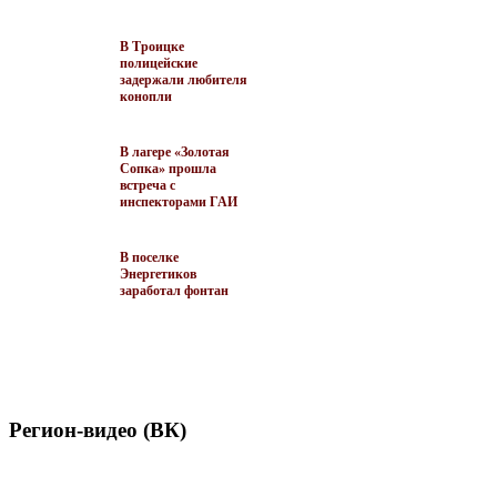
В Троицке
полицейские
задержали любителя
конопли
В лагере «Золотая
Сопка» прошла
встреча с
инспекторами ГАИ
В поселке
Энергетиков
заработал фонтан
Регион-видео (ВК)