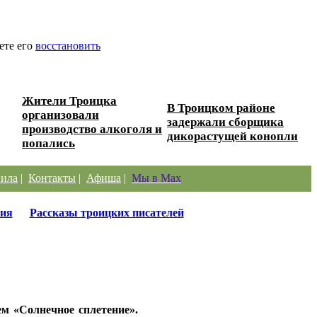
ете его
восстановить
Жители Троицка
В Троицком районе
организовали
задержали сборщика
производство алкоголя и
дикорастущей конопли
попались
ила
|
Контакты
|
Афиша
|
Мы в Max
ия
Рассказы троицких писателей
ем «Солнечное сплетение».