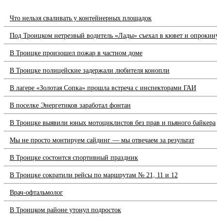
Что нельзя сваливать у контейнерных площадок
Под Троицком нетрезвый водитель «Лады» съехал в кювет и опрокин
В Троицке произошел пожар в частном доме
В Троицке полицейские задержали любителя конопли
В лагере «Золотая Сопка» прошла встреча с инспекторами ГАИ
В поселке Энергетиков заработал фонтан
В Троицке выявили юных мотоциклистов без прав и пьяного байкера
Мы не просто монтируем сайдинг — мы отвечаем за результат
В Троицке состоится спортивный праздник
В Троицке сократили рейсы по маршрутам № 21, 11 и 12
Врач-офтальмолог
В Троицком районе утонул подросток