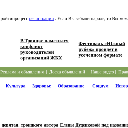
 пройтипроцесс
регистрации
. Если Вы забыли пароль, то Вы мож
В Троицке наметился
Фестиваль «Южный
конфликт
ески...
рубеж» пройдет в
руководителей
усеченном формате
организаций ЖКХ
|
Реклама и объявления
|
Доска объявлений
|
Наше видео
|
Прав
Культура
Здоровье
Образование
Социум
Истор
 девятая, троицкого автора Елены Дуденковой под названи