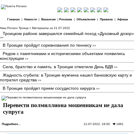
Главная
|
Новости
|
Вакансии
|
Реклама
|
Объявления
|
Правила
|
Афиша
Наш Регион Троицк
» Материалы за 21.07.2022
Троицком районе завершился семейный поход «Духовный дозор»
>>
В Троицке пройдут соревнования по теннису
>>
Рядом с памятниками и историческими объектами появились
конструкции
>>
Сила, братство и память: в Троицке отметили День ВДВ
>>
Жадность сгубила: в Троицке мужчина нашел банковскую карту и
потратил средства
>>
В Троицке пройдет прием сосудистого хирурга
>>
Перевести полмиллиона мошенникам не дала
супруга
Подробнее...
21-07-2022, 18:00
. 👁 1981