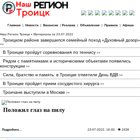
Главная
|
Новости
|
Вакансии
|
Реклама
|
Объявления
|
Правила
|
Афиша
Наш Регион Троицк
» Материалы за 23.07.2022
Троицком районе завершился семейный поход «Духовный дозор»
>>
В Троицке пройдут соревнования по теннису
>>
Рядом с памятниками и историческими объектами появились
конструкции
>>
Сила, братство и память: в Троицке отметили День ВДВ
>>
В Троицке пройдет прием сосудистого хирурга
>>
Троичане выступили в Москве
>>
Положил глаз на пилу
Подробнее...
23-07-2022, 16:00
. 👁 1638