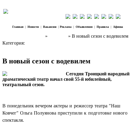
Главная
|
Новости
|
Вакансии
|
Реклама
|
Объявления
|
Правила
|
Афиша
Наш Регион Троицк
»
Культура
» В новый сезон с водевилем
Категория:
Культура
В новый сезон с водевилем
Сегодня Троицкий народный
драматический театр начал свой 55-й юбилейный,
театральный сезон.
В понедельник вечером актеры и режиссер театра "Наш
Ковчег" Ольга Полуянова приступили к подготовке нового
спектакля.