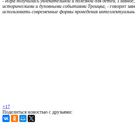
-
Игра получилась увлекательной и полезной для детей. Главно
историческими и духовными событиями Троицка,
- говорит з
использовать современные формы проведения интеллектуальны
+17
Поделиться новостью с друзьями: