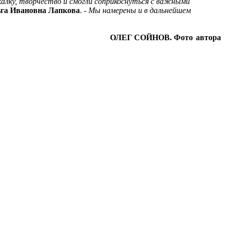
екалку, творчество и смогли соприкоснуться с важными
га Ивановна Лапкова
. -
Мы намерены и в дальнейшем
ОЛЕГ СОЙНОВ.
Фото автора