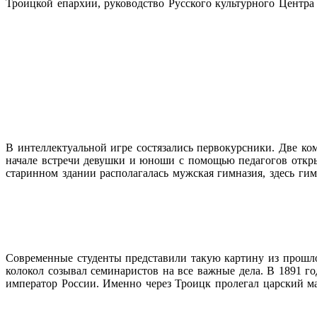
Троицкой епархии, руководство Русского культурного Центра
В интеллектуальной игре состязались первокурсники. Две ком
начале встречи девушки и юноши с помощью педагогов открыл
старинном здании располагалась мужская гимназия, здесь г
Современные студенты представили такую картину из прошлог
колокол созывал семинаристов на все важные дела. В 1891 г
император России. Именно через Троицк пролегал царский м