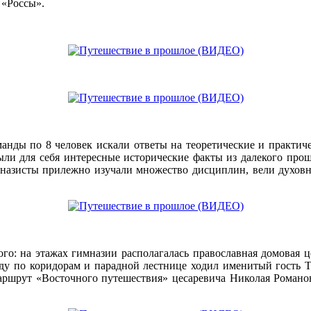
 «Россы».
анды по 8 человек искали ответы на теоретические и практиче
и для себя интересные исторические факты из далекого прошло
имназисты прилежно изучали множество дисциплин, вели духов
о: на этажах гимназии располагалась православная домовая це
оду по коридорам и парадной лестнице ходил именитый гость 
аршрут «Восточного путешествия» цесаревича Николая Романо