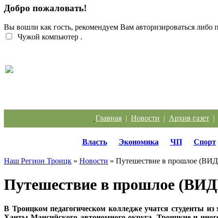
Добро пожаловать!
Вы вошли как гость, рекомендуем Вам авторизироваться либо
Чужой компьютер
.
Перебои с электроэнергией случаются систематич
Главная
|
Новости
|
Архив газет
Власть
Экономика
ЧП
Спорт
Наш Регион Троицк
»
Новости
» Путешествие в прошлое (ВИ
Путешествие в прошлое (ВИ
В Троицком педагогическом колледже учатся студенты из 
Ханты-Мансийского автономного округа. Троицкие и иног