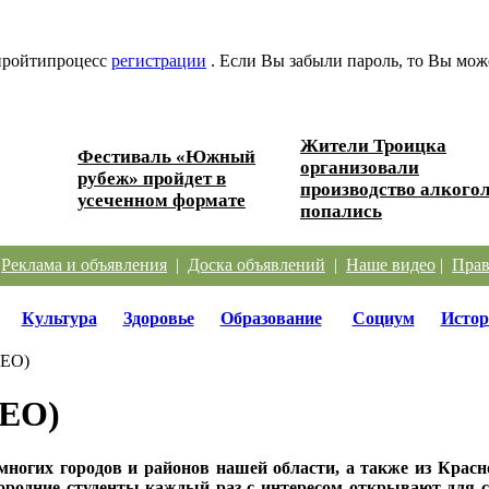
 пройтипроцесс
регистрации
. Если Вы забыли пароль, то Вы мож
Жители Троицка
Фестиваль «Южный
организовали
ески...
рубеж» пройдет в
производство алкогол
усеченном формате
попались
|
Реклама и объявления
|
Доска объявлений
|
Наше видео
|
Прав
Культура
Здоровье
Образование
Социум
Истор
ДЕО)
ДЕО)
многих городов и районов нашей области, а также из Красн
ородние студенты каждый раз с интересом открывают для с