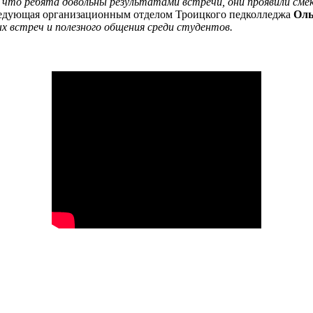
е, что ребята довольны результатами встречи, они проявили см
аведующая организационным отделом Троицкого педколледжа
Оль
х встреч и полезного общения среди студентов.