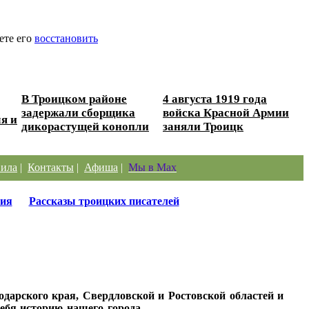
ете его
восстановить
В Троицком районе
4 августа 1919 года
задержали сборщика
войска Красной Армии
я и
дикорастущей конопли
заняли Троицк
ила
|
Контакты
|
Афиша
|
Мы в Max
ия
Рассказы троицких писателей
одарского края, Свердловской и Ростовской областей и
ебя историю нашего города.