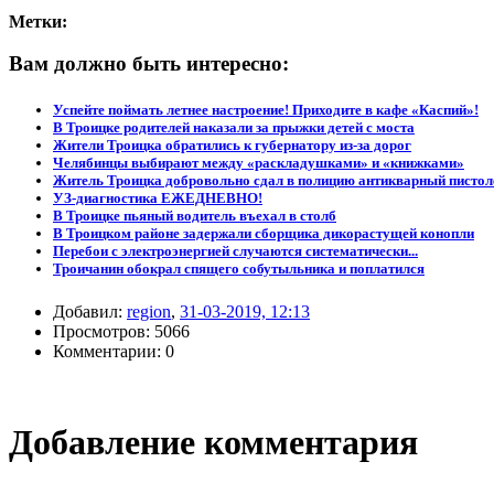
Метки:
Вам должно быть интересно:
Успейте поймать летнее настроение! Приходите в кафе «Каспий»!
В Троицке родителей наказали за прыжки детей с моста
Жители Троицка обратились к губернатору из-за дорог
Челябинцы выбирают между «раскладушками» и «книжками»
Житель Троицка добровольно сдал в полицию антикварный пистол
УЗ-диагностика ЕЖЕДНЕВНО!
В Троицке пьяный водитель въехал в столб
В Троицком районе задержали сборщика дикорастущей конопли
Перебои с электроэнергией случаются систематически...
Троичанин обокрал спящего собутыльника и поплатился
Добавил:
region
,
31-03-2019, 12:13
Просмотров: 5066
Комментарии: 0
Добавление комментария