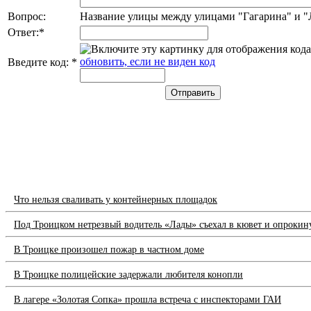
Вопрос:
Название улицы между улицами "Гагарина" и 
Ответ:
*
обновить, если не виден код
Введите код:
*
Что нельзя сваливать у контейнерных площадок
Под Троицком нетрезвый водитель «Лады» съехал в кювет и опрокин
В Троицке произошел пожар в частном доме
В Троицке полицейские задержали любителя конопли
В лагере «Золотая Сопка» прошла встреча с инспекторами ГАИ