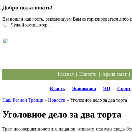
Добро пожаловать!
Вы вошли как гость, рекомендуем Вам авторизироваться либо
Чужой компьютер
.
Троичанка стала одним из лучших диспетчеров
Урала
Главная
|
Новости
|
Архив газет
Власть
Экономика
ЧП
Спорт
Наш Регион Троицк
»
Новости
» Уголовное дело за два торта
Уголовное дело за два торта
Трое несовершеннолетних пацанов открыто стянули средь бел