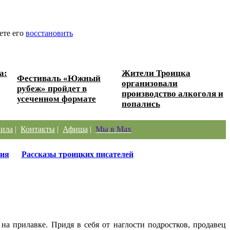
ете его
восстановить
а:
Жители Троицка
Фестиваль «Южный
организовали
рубеж» пройдет в
производство алкоголя и
усеченном формате
попались
ила
|
Контакты
|
Афиша
|
Мы в Max
ия
Рассказы троицких писателей
на прилавке. Придя в себя от наглости подростков, продавец