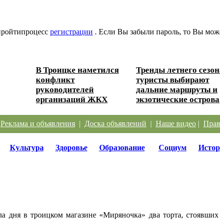
 пройтипроцесс
регистрации
. Если Вы забыли пароль, то Вы мож
В Троицке наметился
Тренды летнего сезон
 Южного
конфликт
туристы выбирают
руководителей
дальние маршруты и
организаций ЖКХ
экзотические острова
|
Реклама и объявления
|
Доска объявлений
|
Наше видео
|
Прав
Культура
Здоровье
Образование
Социум
Истор
а дня в троицком магазине «Миряночка» два торта, стоявших 