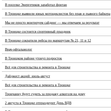
В поселке Энергетиков заработал фонтан
В Троицке выявили юных мотоциклистов без прав и пьяного байкера
Мы не просто монтируем сайдинг — мы отвечаем за результат
В Троицке состоится спортивный праздник
В Троицке сократили рейсы по маршрутам № 21, 11 и 12
Врач-офтальмолог
В Троицком районе утонул подросток
Всё для строительства и ремонта в Троицке
Дайджест акций: июль-август
Всё для строительства и ремонта в Троицке
Троичанку будут судить за продажу алкоголя на дому
2 августа в Троицке отпразднуют День ВДВ