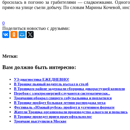
бросилась в погоню за грабителями — сладкоежками. Одного
прямо на улице съели добычу. По словам Марины Кочевой, инсп
0
Поделиться новостью с друзьями:
Метки:
Вам должно быть интересно:
УЗ-диагностика ЕЖЕДНЕВНО!
В Троицке пьяный водитель въехал в столб
В Троицком районе задержали сборщика дикорастущей конопли
Перебои с электроэнергией случаются систематически...
Троичанин обокрал спящего собутыльника и поплатился
В Троицке пройдет большая летняя распродажа меха
Фестиваль «Южный рубеж» пройдет в усеченном формате
Жители Троицка организовали производство алкоголя и попались
В Троицке проведет прием врач-офтальмолог
Троичане выступили в Москве