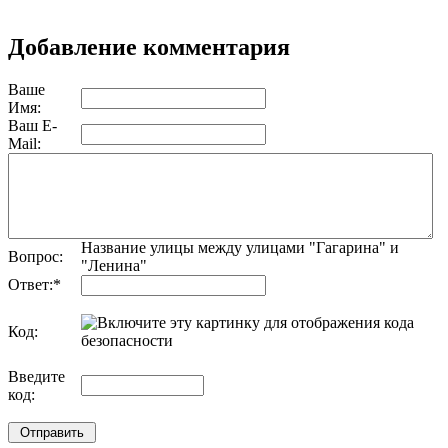
Добавление комментария
Ваше
Имя:
Ваш E-
Mail:
Название улицы между улицами "Гагарина" и
Вопрос:
"Ленина"
Ответ:
*
Код:
обновить, если не виден код
Введите
код: