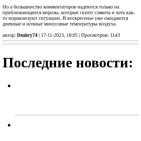
Но а большинство комментаторов надеются только на
приближающиеся морозы, которые скуют слякоть и хоть как-
то нормализуют ситуацию. В воскресенье уже ожидаются
дневные и ночные минусовые температуры воздуха.
автор:
Dmitry74
| 17-11-2023, 18:05 | Просмотров: 1143
Последние новости:
Легкий заработок в интернете:
20 подростков отправились под
суд за дроппинг
Кто должен разбираться с
кабанчиком в контейнере?