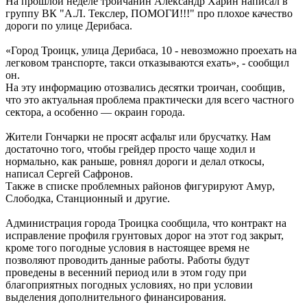
На прошлой неделе троичанин Александр Харин написал в
группу ВК "А.Л. Текслер, ПОМОГИ!!!" про плохое качество
дороги по улице Дерибаса.
«Город Троицк, улица Дерибаса, 10 - невозможно проехать на
легковом транспорте, такси отказываются ехать», - сообщил
он.
На эту информацию отозвались десятки троичан, сообщив,
что это актуальная проблема практически для всего частного
сектора, а особенно — окраин города.
Жители Гончарки не просят асфальт или брусчатку. Нам
достаточно того, чтобы грейдер просто чаще ходил и
нормально, как раньше, ровнял дороги и делал откосы,
написал Сергей Сафронов.
Также в списке проблемных районов фигурируют Амур,
Слободка, Станционный и другие.
Администрация города Троицка сообщила, что контракт на
исправление профиля грунтовых дорог на этот год закрыт,
кроме того погодные условия в настоящее время не
позволяют проводить данные работы. Работы будут
проведены в весенний период или в этом году при
благоприятных погодных условиях, но при условии
выделения дополнительного финансирования.