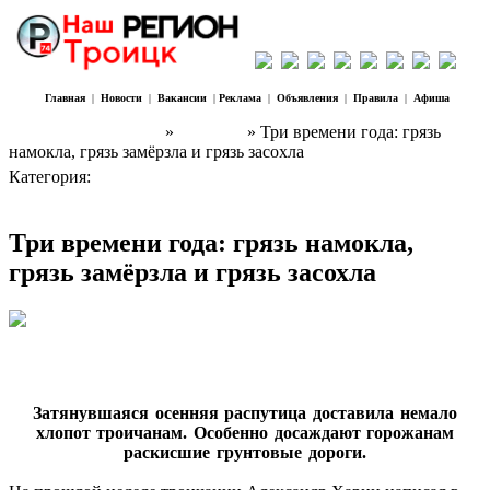
Главная
|
Новости
|
Вакансии
|
Реклама
|
Объявления
|
Правила
|
Афиша
Наш Регион Троицк
»
Новости
» Три времени года: грязь
намокла, грязь замёрзла и грязь засохла
Категория:
Новости
Три времени года: грязь намокла,
грязь замёрзла и грязь засохла
Затянувшаяся осенняя распутица доставила немало
хлопот троичанам. Особенно досаждают горожанам
раскисшие грунтовые дороги.