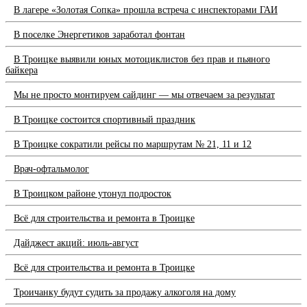
В лагере «Золотая Сопка» прошла встреча с инспекторами ГАИ
В поселке Энергетиков заработал фонтан
В Троицке выявили юных мотоциклистов без прав и пьяного
байкера
Мы не просто монтируем сайдинг — мы отвечаем за результат
В Троицке состоится спортивный праздник
В Троицке сократили рейсы по маршрутам № 21, 11 и 12
Врач-офтальмолог
В Троицком районе утонул подросток
Всё для строительства и ремонта в Троицке
Дайджест акций: июль-август
Всё для строительства и ремонта в Троицке
Троичанку будут судить за продажу алкоголя на дому