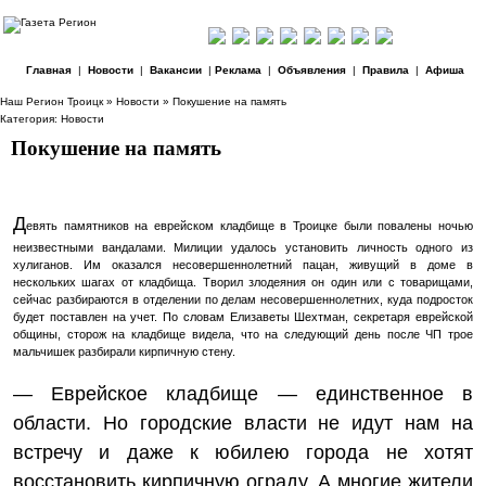
Главная
|
Новости
|
Вакансии
|
Реклама
|
Объявления
|
Правила
|
Афиша
Наш Регион Троицк
»
Новости
» Покушение на память
Категория:
Новости
Покушение на память
Д
евять памятников на еврейском кладбище в Троицке были повалены ночью
неизвестными вандалами. Милиции удалось установить личность одного из
хулиганов. Им оказался несовершеннолетний пацан, живущий в доме в
нескольких шагах от кладбища. Творил злодеяния он один или с товарищами,
сейчас разбираются в отделении по делам несовершеннолетних, куда подросток
будет поставлен на учет. По словам Елизаветы Шехтман, секретаря еврейской
общины, сторож на кладбище видела, что на следующий день после ЧП трое
мальчишек разбирали кирпичную стену.
— Еврейское кладбище — единственное в
области. Но городские власти не идут нам на
встречу и даже к юбилею города не хотят
восстановить кирпичную ограду. А многие жители