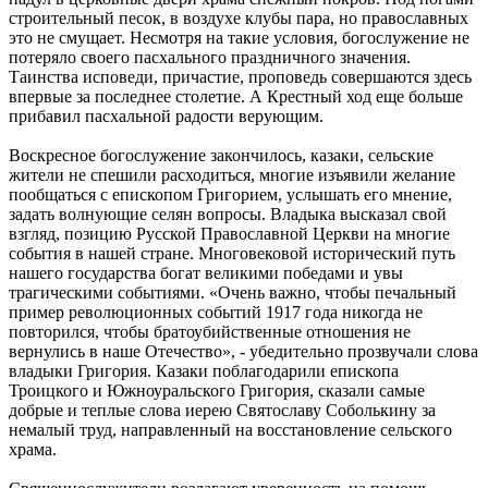
строительный песок, в воздухе клубы пара, но православных
это не смущает. Несмотря на такие условия, богослужение не
потеряло своего пасхального праздничного значения.
Таинства исповеди, причастие, проповедь совершаются здесь
впервые за последнее столетие. А Крестный ход еще больше
прибавил пасхальной радости верующим.
Воскресное богослужение закончилось, казаки, сельские
жители не спешили расходиться, многие изъявили желание
пообщаться с епископом Григорием, услышать его мнение,
задать волнующие селян вопросы. Владыка высказал свой
взгляд, позицию Русской Православной Церкви на многие
события в нашей стране. Многовековой исторический путь
нашего государства богат великими победами и увы
трагическими событиями. «Очень важно, чтобы печальный
пример революционных событий 1917 года никогда не
повторился, чтобы братоубийственные отношения не
вернулись в наше Отечество», - убедительно прозвучали слова
владыки Григория. Казаки поблагодарили епископа
Троицкого и Южноуральского Григория, сказали самые
добрые и теплые слова иерею Святославу Соболькину за
немалый труд, направленный на восстановление сельского
храма.