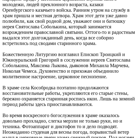
молодежи, людей преклонного возраста, казаки
Оренбургского казачьего войска. Ранним утром на службу в
храм пришла и местная детвора. Храм этот дети уже давно
полюбили, как свой родной дом, уважают они и батюшку
иерея Святослава Соболькина, который занимается
возрождением православной святыни. Оттого-то и радостным
выдался этот долгожданный день, когда все соборно
встретились под сводами старинного храма.
Божественную Литургию возглавил Епископ Троицкий и
Южноуральский Григорий в сослужении иереев Святослава
Соболькина, Максима Лыкова, дьяконов Михаила Марчева,
Николая Чемеса. Духовенство и прихожан объединило
молитвенное настроение, церковное песнопение.
В храме села Кособродка поэтапно продолжаются
восстановительные работы, укрепляются его старые стены,
бережно охраняется старинная роспись икон. Лишь на зимний
период работы здесь приостанавливаются.
Во время воскресного богослужения в храме оказалось
довольно прохладно, слегка мерзли не только руки, но и
техника. Фотоаппарат и диктофон то и дело подводят.
Неожиданно студеная для весны погода, порывистый ветер
надул в церковные двери храма снежный покров. Под ногами