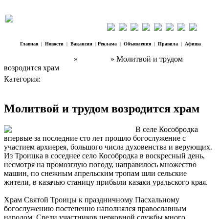
Главная
|
Новости
|
Вакансии
|
Реклама
|
Объявления
|
Правила
|
Афиша
Наш Регион Троицк
»
Новости
» Молитвой и трудом
возродится храм
Категория:
Новости
Молитвой и трудом возродится храм
В селе Кособродка
впервые за последние сто лет прошло богослужение с
участием архиерея, большого числа духовенства и верующих.
Из Троицка в соседнее село Кособродка в воскресный день,
несмотря на промозглую погоду, направилось множество
машин, по снежным апрельским тропам шли сельские
жители, в казачью станицу прибыли казаки уральского края.
Храм Святой Троицы к праздничному Пасхальному
богослужению постепенно наполнялся православным
народом. Среди участников церковной службы много