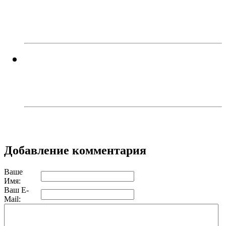
«раскладушками» и
«книжками»
Житель Троицка добровольно
сдал в полицию антикварный
пистолет
Добавление комментария
Ваше
Имя:
Ваш E-
Mail: