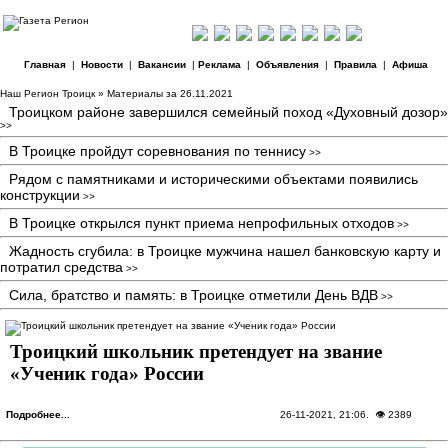
Главная
|
Новости
|
Вакансии
|
Реклама
|
Объявления
|
Правила
|
Афиша
Наш Регион Троицк
» Материалы за 26.11.2021
Троицком районе завершился семейный поход «Духовный дозор»
>>
В Троицке пройдут соревнования по теннису
>>
Рядом с памятниками и историческими объектами появились
конструкции
>>
В Троицке открылся пункт приема непрофильных отходов
>>
Жадность сгубила: в Троицке мужчина нашел банковскую карту и
потратил средства
>>
Сила, братство и память: в Троицке отметили День ВДВ
>>
Троицкий школьник претендует на звание
«Ученик года» России
Подробнее...
26-11-2021, 21:06
. 👁 2389